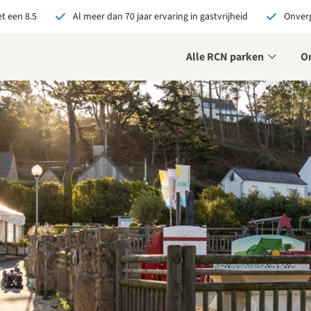
t een 8.5
Al meer dan 70 jaar ervaring in gastvrijheid
Onverg
Alle RCN parken
O
je bij RCN boekt, krijg je:
De beste prijsgarantie
Exclusieve voordelen
Persoonlijk contact
ekijk alle voordelen