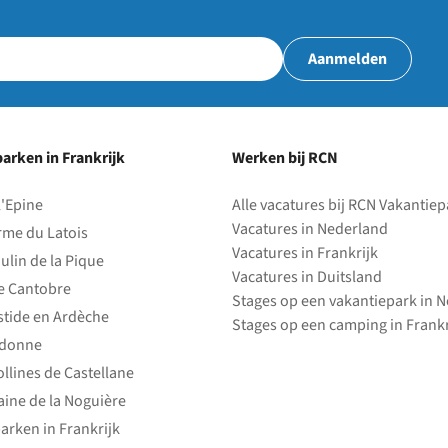
Aanmelden
arken in Frankrijk
Werken bij RCN
l'Epine
Alle vacatures bij RCN Vakantie
Vacatures in Nederland
rme du Latois
Vacatures in Frankrijk
ulin de la Pique
Vacatures in Duitsland
e Cantobre
Stages op een vakantiepark in 
stide en Ardèche
Stages op een camping in Frankr
edonne
ollines de Castellane
ine de la Noguière
arken in Frankrijk