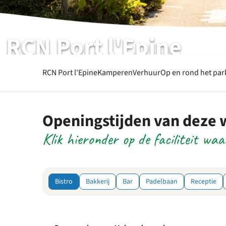
RCN Port l'Epine
Faciliteitenoverzicht
RCN Port l'Epine
Kamperen
Verhuur
Op en rond het pa
Openingstijden van deze
Klik hieronder op de faciliteit waa
Bistro
Bakkerij
Bar
Padelbaan
Receptie