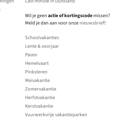
oningen
Last minute in Duitsland
n
Wil je geen
actie of kortingscode
missen?
Meld je dan aan voor onze
nieuwsbrief
!
Schoolvakanties
Lente & voorjaar
Pasen
Hemelvaart
Pinksteren
Meivakantie
Zomervakantie
Herfstvakantie
Kerstvakantie
Vuurwerkvrije vakantieparken