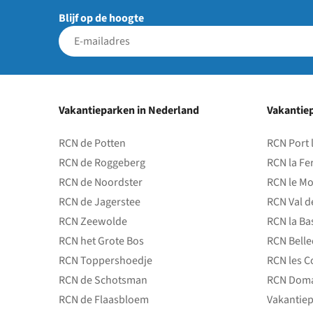
Blijf op de hoogte
Vakantieparken in Nederland
Vakantiep
RCN de Potten
RCN Port 
RCN de Roggeberg
RCN la Fe
RCN de Noordster
RCN le Mo
RCN de Jagerstee
RCN Val d
RCN Zeewolde
RCN la Ba
RCN het Grote Bos
RCN Bell
RCN Toppershoedje
RCN les C
RCN de Schotsman
RCN Doma
RCN de Flaasbloem
Vakantiep