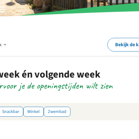
Open
rk
Bekijk de 
Op
 week én volgende week
rvoor je de openingstijden wilt zien
en
rond
Snackbar
Winkel
Zwembad
het