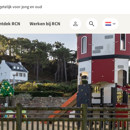
etelijk voor jong en oud
ntdek RCN
Werken bij RCN
Open
Kies
Mijn
zoekformulier
een
RCN
taal