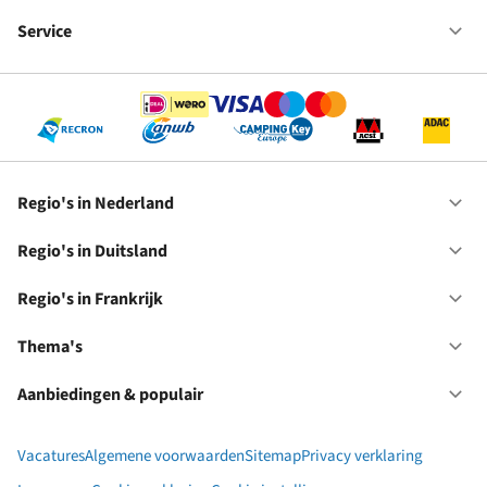
Fr
We
bij
Service
Op
RC
Se
Regio's in Nederland
Op
Re
in
Regio's in Duitsland
Op
Ne
Re
in
Regio's in Frankrijk
Op
Du
Re
in
Thema's
Op
Fr
Th
Aanbiedingen & populair
Op
Aa
&
Vacatures
Algemene voorwaarden
Sitemap
Privacy verklaring
po