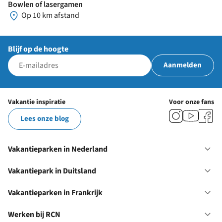
Bowlen of lasergamen
Op 10 km afstand
Blijf op de hoogte
Aanmelden
Vakantie inspiratie
Voor onze fans
Lees onze blog
Vakantieparken in Nederland
Op
Va
in
Vakantiepark in Duitsland
Op
Ne
Va
in
Vakantieparken in Frankrijk
Op
Du
Va
in
Werken bij RCN
Op