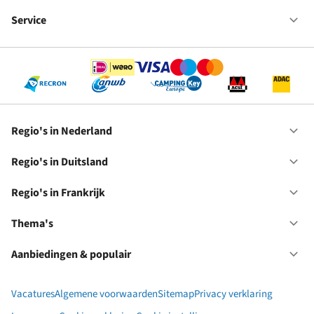
Fr
We
bij
Service
Op
RC
Se
Regio's in Nederland
Op
Re
in
Regio's in Duitsland
Op
Ne
Re
in
Regio's in Frankrijk
Op
Du
Re
in
Thema's
Op
Fr
Th
Aanbiedingen & populair
Op
Aa
&
Vacatures
Algemene voorwaarden
Sitemap
Privacy verklaring
po