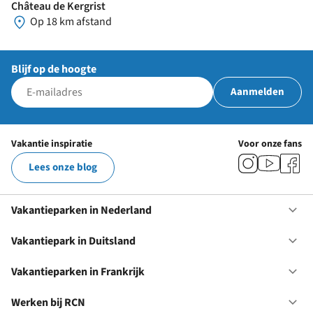
Château de Kergrist
Op 18 km afstand
Blijf op de hoogte
Aanmelden
Vakantie inspiratie
Voor onze fans
Lees onze blog
Vakantieparken in Nederland
Op
Va
in
Vakantiepark in Duitsland
Op
Ne
Va
in
Vakantieparken in Frankrijk
Op
Du
Va
in
Werken bij RCN
Op