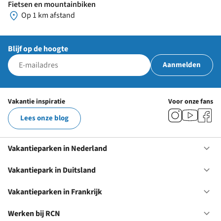
Fietsen en mountainbiken
Op 1 km afstand
Blijf op de hoogte
Aanmelden
Vakantie inspiratie
Voor onze fans
Lees onze blog
Vakantieparken in Nederland
Op
Va
in
Vakantiepark in Duitsland
Op
Ne
Va
in
Vakantieparken in Frankrijk
Op
Du
Va
in
Werken bij RCN
Op