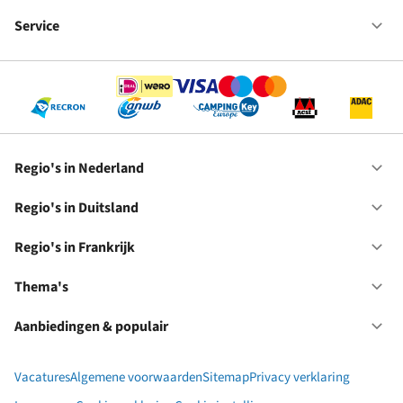
Fr
We
bij
Service
Op
RC
Se
Regio's in Nederland
Op
Re
in
Regio's in Duitsland
Op
Ne
Re
in
Regio's in Frankrijk
Op
Du
Re
in
Thema's
Op
Fr
Th
Aanbiedingen & populair
Op
Aa
&
Vacatures
Algemene voorwaarden
Sitemap
Privacy verklaring
po