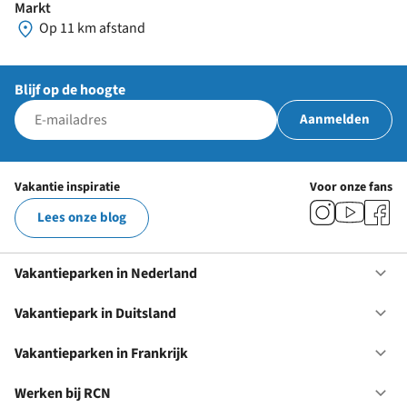
Markt
Op 11 km afstand
Blijf op de hoogte
Aanmelden
Vakantie inspiratie
Voor onze fans
Lees onze blog
Vakantieparken in Nederland
Op
Va
in
Vakantiepark in Duitsland
Op
Ne
Va
in
Vakantieparken in Frankrijk
Op
Du
Va
in
Werken bij RCN
Op