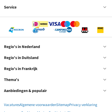
Fr
We
bij
Service
Op
RC
Se
Regio's in Nederland
Op
Re
in
Regio's in Duitsland
Op
Ne
Re
in
Regio's in Frankrijk
Op
Du
Re
in
Thema's
Op
Fr
Th
Aanbiedingen & populair
Op
Aa
&
Vacatures
Algemene voorwaarden
Sitemap
Privacy verklaring
po