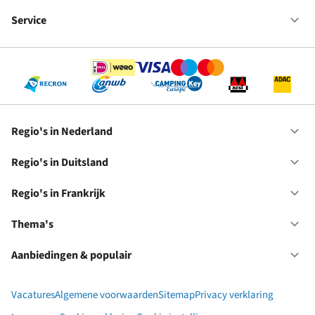
Fr
We
bij
Service
Op
RC
Se
Regio's in Nederland
Op
Re
in
Regio's in Duitsland
Op
Ne
Re
in
Regio's in Frankrijk
Op
Du
Re
in
Thema's
Op
Fr
Th
Aanbiedingen & populair
Op
Aa
&
Vacatures
Algemene voorwaarden
Sitemap
Privacy verklaring
po