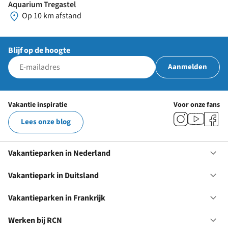
Aquarium Tregastel
Op 10 km afstand
Blijf op de hoogte
Aanmelden
Vakantie inspiratie
Voor onze fans
Lees onze blog
Vakantieparken in Nederland
Op
Va
in
Vakantiepark in Duitsland
Op
Ne
Va
in
Vakantieparken in Frankrijk
Op
Du
Va
in
Werken bij RCN
Op