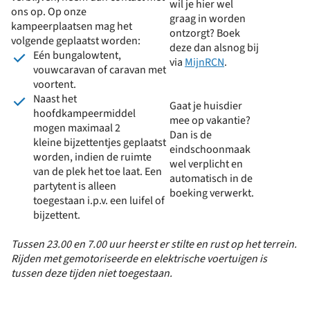
wil je hier wel
ons op. Op onze
graag in worden
kampeerplaatsen mag het
ontzorgt? Boek
volgende geplaatst worden:
deze dan alsnog bij
Eén bungalowtent,
via
MijnRCN
.
vouwcaravan of caravan met
voortent.
Naast het
Gaat je huisdier
hoofdkampeermiddel
mee op vakantie?
mogen maximaal 2
Dan is de
kleine bijzettentjes geplaatst
eindschoonmaak
worden, indien de ruimte
wel verplicht en
van de plek het toe laat. Een
automatisch in de
partytent is alleen
boeking verwerkt.
toegestaan i.p.v. een luifel of
bijzettent.
Tussen 23.00 en 7.00 uur heerst er stilte en rust op het terrein.
Rijden met gemotoriseerde en elektrische voertuigen is
tussen deze tijden niet toegestaan.