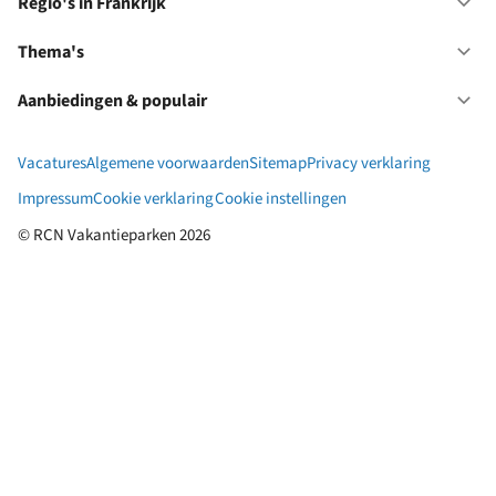
in
Regio's in Frankrijk
Op
Du
Re
in
Thema's
Op
Fr
Th
Aanbiedingen & populair
Op
Aa
&
Vacatures
Algemene voorwaarden
Sitemap
Privacy verklaring
po
Impressum
Cookie verklaring
Cookie instellingen
© RCN Vakantieparken 2026