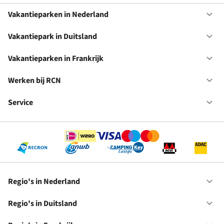
Vakantieparken in Nederland
Op
Va
in
Vakantiepark in Duitsland
Op
Ne
Va
in
Vakantieparken in Frankrijk
Op
Du
Va
in
Werken bij RCN
Op
Fr
We
bij
Service
Op
RC
Se
Regio's in Nederland
Op
Re
in
Regio's in Duitsland
Op
Ne
Re