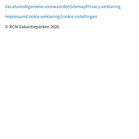
&
Vacatures
Algemene voorwaarden
Sitemap
Privacy verklaring
po
Impressum
Cookie verklaring
Cookie instellingen
© RCN Vakantieparken 2026