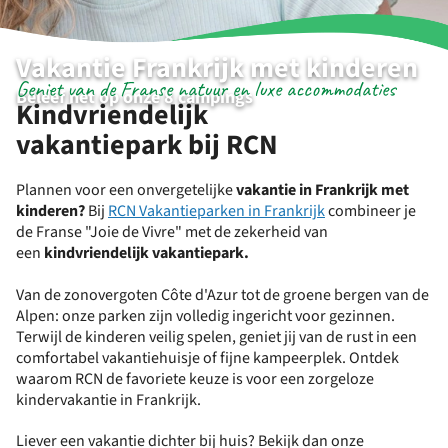
Vakantie Frankrijk met kinderen
Geniet van de Franse natuur en luxe accommodaties
Beleef het op onze 8 campings
Kindvriendelijk
vakantiepark bij RCN
Plannen voor een onvergetelijke
vakantie in Frankrijk met
kinderen?
Bij
RCN Vakantieparken in Frankrijk
combineer je
de Franse "Joie de Vivre" met de zekerheid van
een
kindvriendelijk vakantiepark.
Van de zonovergoten Côte d'Azur tot de groene bergen van de
Alpen: onze parken zijn volledig ingericht voor gezinnen.
Terwijl de kinderen veilig spelen, geniet jij van de rust in een
comfortabel vakantiehuisje of fijne kampeerplek. Ontdek
waarom RCN de favoriete keuze is voor een zorgeloze
kindervakantie in Frankrijk.
Liever een vakantie dichter bij huis? Bekijk dan onze