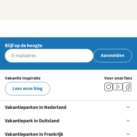
Blijf op de hoogte
Aanmelden
Vakantie inspiratie
Voor onze fans
Lees onze blog
Vakantieparken in Nederland
Op
Va
in
Vakantiepark in Duitsland
Op
Ne
Va
in
Vakantieparken in Frankrijk
Op