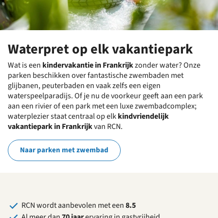
Waterpret op elk vakantiepark
Wat is een
kindervakantie in Frankrijk
zonder water? Onze
parken beschikken over fantastische zwembaden met
glijbanen, peuterbaden en vaak zelfs een eigen
waterspeelparadijs. Of je nu de voorkeur geeft aan een park
aan een rivier of een park met een luxe zwembadcomplex;
waterplezier staat centraal op elk
kindvriendelijk
vakantiepark in Frankrijk
van RCN.
Naar parken met zwembad
RCN wordt aanbevolen met een
8.5
Al meer dan
70 jaar
ervaring in gastvrijheid