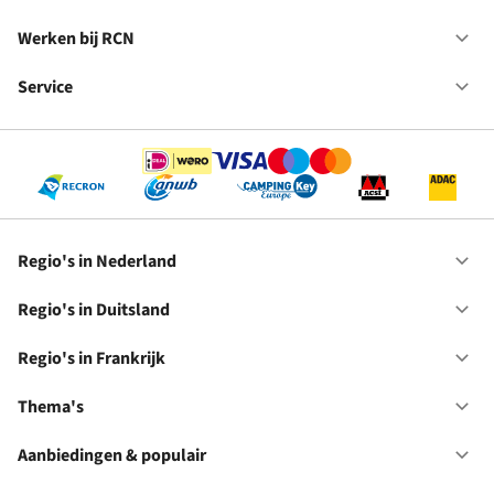
Du
Va
in
Werken bij RCN
Op
Fr
We
bij
Service
Op
RC
Se
Regio's in Nederland
Op
Re
in
Regio's in Duitsland
Op
Ne
Re
in
Regio's in Frankrijk
Op
Du
Re
in
Thema's
Op
Fr
Th
Aanbiedingen & populair
Op
Aa