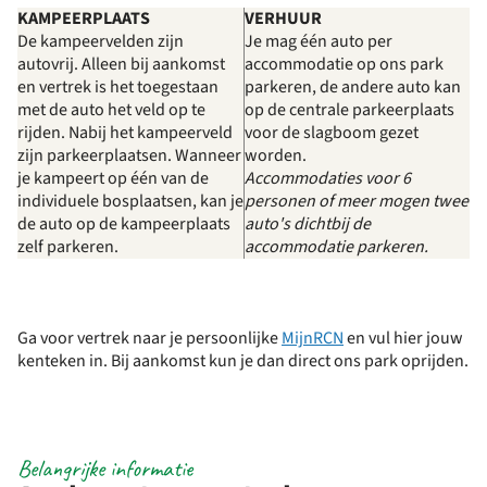
KAMPEERPLAATS
VERHUUR
De kampeervelden zijn
Je mag één auto per
autovrij. Alleen bij aankomst
accommodatie op ons park
en vertrek is het toegestaan
parkeren, de andere auto kan
met de auto het veld op te
op de centrale parkeerplaats
rijden. Nabij het kampeerveld
voor de slagboom gezet
zijn parkeerplaatsen. Wanneer
worden.
je kampeert op één van de
Accommodaties voor 6
individuele bosplaatsen, kan je
personen of meer mogen twee
de auto op de kampeerplaats
auto's dichtbij de
zelf parkeren.
accommodatie parkeren.
Ga voor vertrek naar je persoonlijke
MijnRCN
en vul hier jouw
kenteken in. Bij aankomst kun je dan direct ons park oprijden.
Belangrijke informatie