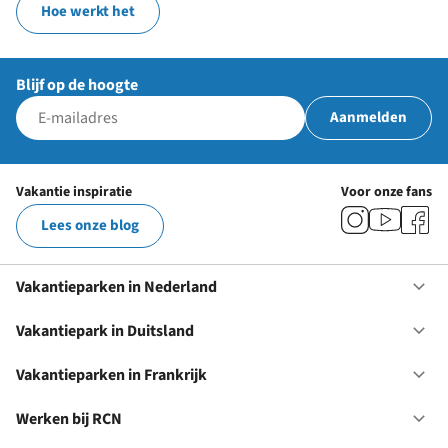
Hoe werkt het
Blijf op de hoogte
Aanmelden
Vakantie inspiratie
Voor onze fans
Lees onze blog
Vakantieparken in Nederland
Op
Va
in
Vakantiepark in Duitsland
Op
Ne
Va
in
Vakantieparken in Frankrijk
Op
Du
Va
in
Werken bij RCN
Op
Fr
We