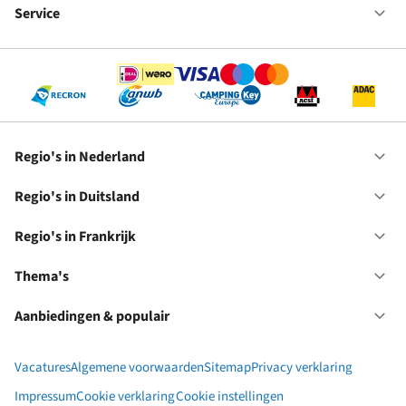
bij
Service
Op
RC
Se
Regio's in Nederland
Op
Re
in
Regio's in Duitsland
Op
Ne
Re
in
Regio's in Frankrijk
Op
Du
Re
in
Thema's
Op
Fr
Th
Aanbiedingen & populair
Op
Aa
&
Vacatures
Algemene voorwaarden
Sitemap
Privacy verklaring
po
Impressum
Cookie verklaring
Cookie instellingen