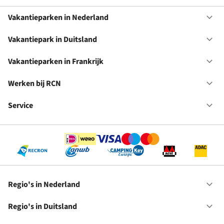
Vakantieparken in Nederland
Op
Va
in
Vakantiepark in Duitsland
Op
Ne
Va
in
Vakantieparken in Frankrijk
Op
Du
Va
in
Werken bij RCN
Op
Fr
We
bij
Service
Op
RC
Se
Regio's in Nederland
Op
Re
in
Regio's in Duitsland
Op
Ne
Re