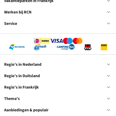
in
Vakantieparken in Frankrijk
Op
Du
Va
in
Werken bij RCN
Op
Fr
We
bij
Service
Op
RC
Se
Regio's in Nederland
Op
Re
in
Regio's in Duitsland
Op
Ne
Re
in
Regio's in Frankrijk
Op
Du
Re
in
Thema's
Op
Fr
Th
Aanbiedingen & populair
Op