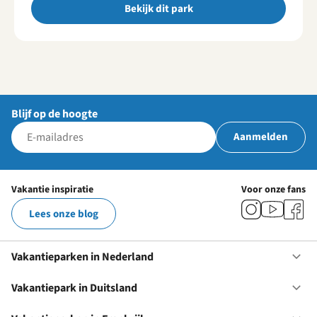
Bekijk dit park
Blijf op de hoogte
Aanmelden
Vakantie inspiratie
Voor onze fans
Lees onze blog
Vakantieparken in Nederland
Op
Va
in
Vakantiepark in Duitsland
Op
Ne
Va