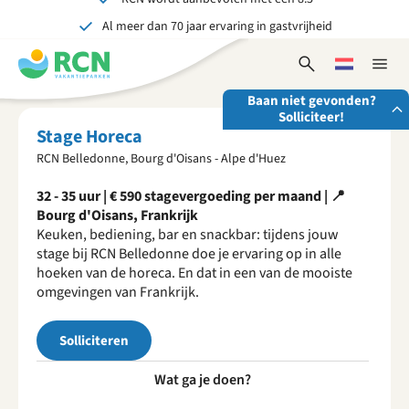
Al meer dan 70 jaar ervaring in gastvrijheid
Overslaan
Overslaan
Overslaan
naar
naar
naar
Onvergetelijk voor jong en oud
hoofdnavigatie
hoofdinhoud
voettekstinhoud
Open
Kies
Sluit
zoekformulier
een
naviga
Baan niet gevonden?
taal
Solliciteer!
Stage Horeca
RCN Belledonne, Bourg d'Oisans - Alpe d'Huez
Stuur ons je open sollicitatie!
32 - 35 uur | € 590 stagevergoeding per maand | 📍
Wij zijn altijd op zoek naar gedreven en enthousiaste
Bourg d'Oisans, Frankrijk
mensen om onze teams te versterken!
Keuken, bediening, bar en snackbar: tijdens jouw
Solliciteer nu
stage bij RCN Belledonne doe je ervaring op in alle
hoeken van de horeca. En dat in een van de mooiste
omgevingen van Frankrijk.
Solliciteren
Wat ga je doen?