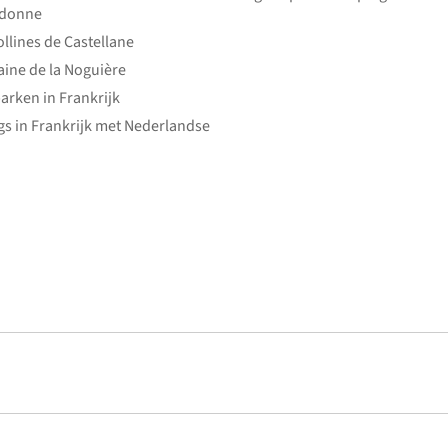
edonne
ollines de Castellane
ine de la Noguière
arken in Frankrijk
s in Frankrijk met Nederlandse