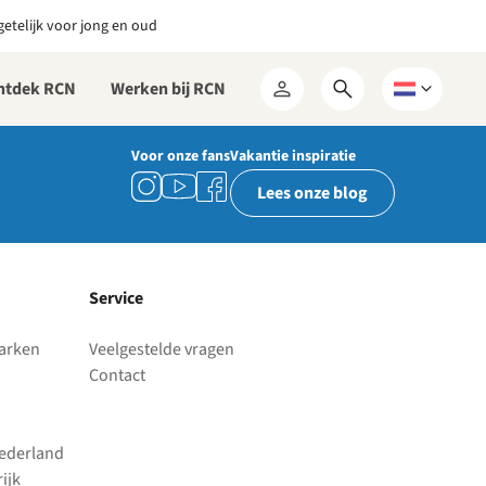
etelijk voor jong en oud
ntdek RCN
Werken bij RCN
Open
Kies
Mijn
zoekformulier
een
RCN
taal
Voor onze fans
Vakantie inspiratie
Lees onze blog
Service
parken
Veelgestelde vragen
Contact
Nederland
ijk