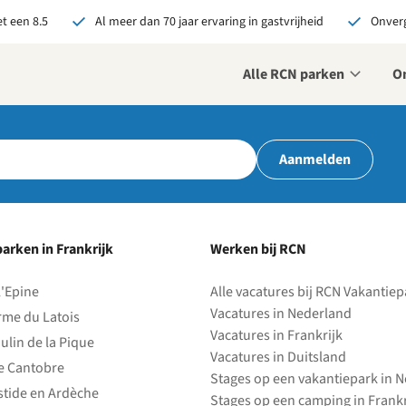
t een 8.5
Al meer dan 70 jaar ervaring in gastvrijheid
Onverg
Alle RCN parken
O
r ons je open sollicitatie!
Aanmelden
zijn altijd op zoek naar
even en enthousiaste
sen om onze teams te
terken!
arken in Frankrijk
Werken bij RCN
olliciteer nu
l'Epine
Alle vacatures bij RCN Vakantie
Vacatures in Nederland
rme du Latois
Vacatures in Frankrijk
ulin de la Pique
Vacatures in Duitsland
e Cantobre
Stages op een vakantiepark in 
stide en Ardèche
Stages op een camping in Frankr