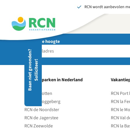
RCN wordt aanbevolen me
Overslaan
Overslaan
Overslaan
naar
naar
naar
hoofdnavigatie
hoofdinhoud
voettekstinhoud
Blijf op de hoogte
Stuu
B
a
a
n
n
i
e
t
g
e
v
o
d
e
n
?
S
o
l
l
i
c
i
t
e
e
r
Wij 
n
!
gedr
men
vers
Vakantieparken in Nederland
Vakantiep
S
RCN de Potten
RCN Port 
RCN de Roggeberg
RCN la Fe
RCN de Noordster
RCN le Mo
RCN de Jagerstee
RCN Val d
RCN Zeewolde
RCN la Ba