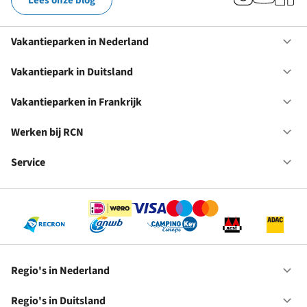
Lees onze blog
Vakantieparken in Nederland
Op
Va
in
Vakantiepark in Duitsland
Op
Ne
Va
in
Vakantieparken in Frankrijk
Op
Du
Va
in
Werken bij RCN
Op
Fr
We
bij
Service
Op
RC
Se
Regio's in Nederland
Op
Re
in
Regio's in Duitsland
Op