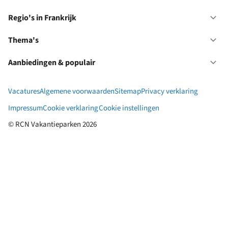
Ne
Re
in
Regio's in Frankrijk
Op
Du
Re
in
Thema's
Op
Fr
Th
Aanbiedingen & populair
Op
Aa
&
Vacatures
Algemene voorwaarden
Sitemap
Privacy verklaring
po
Impressum
Cookie verklaring
Cookie instellingen
© RCN Vakantieparken 2026