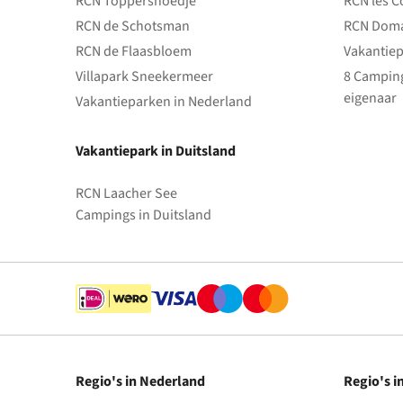
RCN Toppershoedje
RCN les C
RCN de Schotsman
RCN Doma
RCN de Flaasbloem
Vakantiep
Villapark Sneekermeer
8 Camping
eigenaar
Vakantieparken in Nederland
Vakantiepark in Duitsland
RCN Laacher See
Campings in Duitsland
Regio's in Nederland
Regio's i