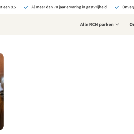
t een 8.5
Al meer dan 70 jaar ervaring in gastvrijheid
Onverg
Alle RCN parken
O
je bij RCN boekt, krijg je:
De beste prijsgarantie
Exclusieve voordelen
Persoonlijk contact
ekijk alle voordelen