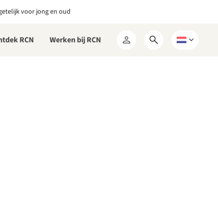
etelijk voor jong en oud
ntdek RCN
Werken bij RCN
Open
Kies
Mijn
zoekformulier
een
RCN
taal