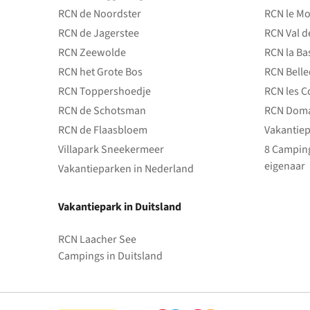
RCN de Noordster
RCN le Mo
RCN de Jagerstee
RCN Val d
RCN Zeewolde
RCN la Ba
RCN het Grote Bos
RCN Bell
RCN Toppershoedje
RCN les C
RCN de Schotsman
RCN Doma
RCN de Flaasbloem
Vakantiep
Villapark Sneekermeer
8 Camping
eigenaar
Vakantieparken in Nederland
Vakantiepark in Duitsland
RCN Laacher See
Campings in Duitsland