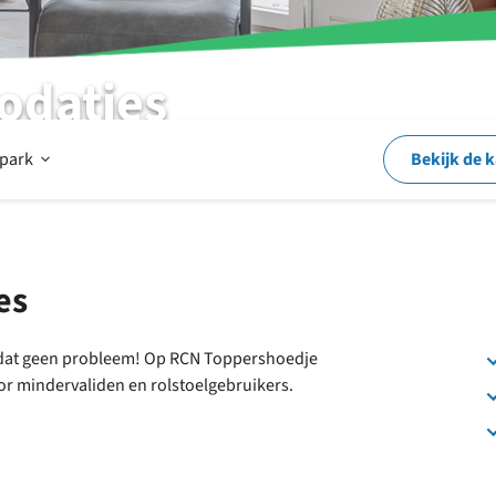
odaties
ruikers
Open
 park
Bekijk de 
Op
es
en
is dat geen probleem! Op RCN Toppershoedje
or mindervaliden en rolstoelgebruikers.
rond
het