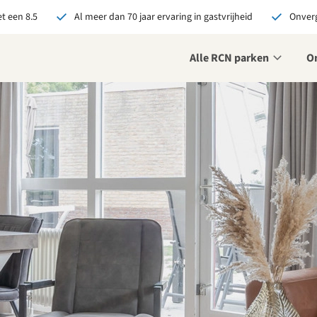
t een 8.5
Al meer dan 70 jaar ervaring in gastvrijheid
Onverg
Alle RCN parken
O
je bij RCN boekt, krijg je:
De beste prijsgarantie
Exclusieve voordelen
Persoonlijk contact
ekijk alle voordelen