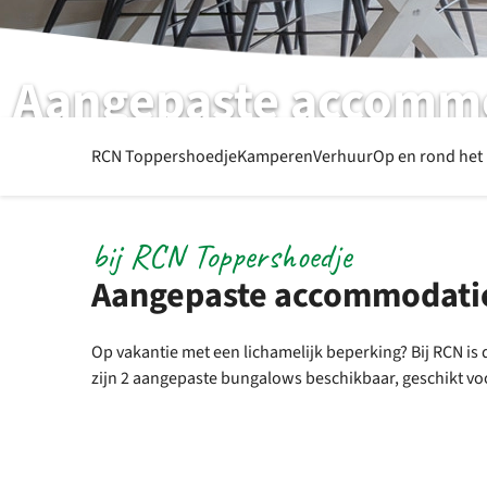
Aangepaste accomm
Enkele 6-persoons bungalows geschikt voor rolstoelgeb
RCN Toppershoedje
Kamperen
Verhuur
Op en rond het
bij RCN Toppershoedje
Aangepaste accommodati
Op vakantie met een lichamelijk beperking? Bij RCN 
zijn 2 aangepaste bungalows beschikbaar, geschikt vo