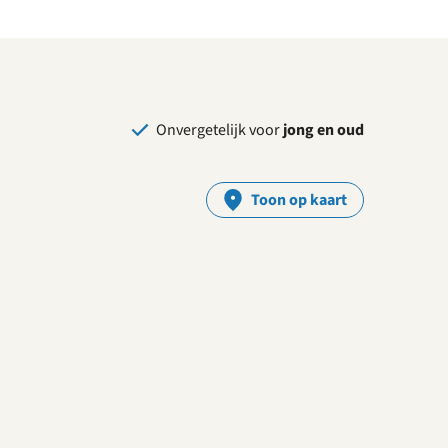
Onvergetelijk voor
jong en oud
Toon op kaart