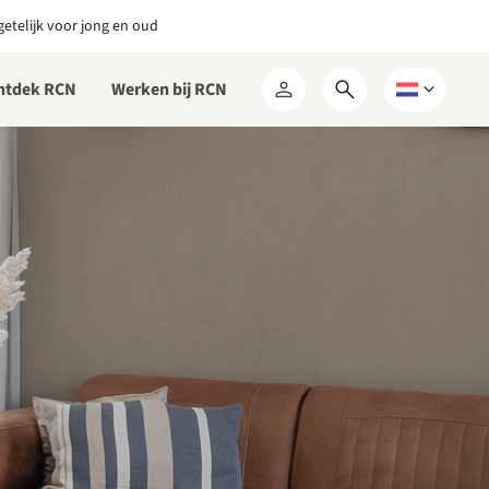
etelijk voor jong en oud
ntdek RCN
Werken bij RCN
Open
Kies
Mijn
zoekformulier
een
RCN
taal