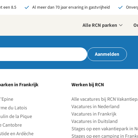
t een 8.5
Al meer dan 70 jaar ervaring in gastvrijheid
Onverg
Alle RCN parken
O
je bij RCN boekt, krijg je:
Aanmelden
De beste prijsgarantie
Exclusieve voordelen
Persoonlijk contact
arken in Frankrijk
Werken bij RCN
ekijk alle voordelen
l'Epine
Alle vacatures bij RCN Vakantie
Vacatures in Nederland
rme du Latois
Vacatures in Frankrijk
ulin de la Pique
Vacatures in Duitsland
e Cantobre
Stages op een vakantiepark in 
stide en Ardèche
Stages op een camping in Frankr