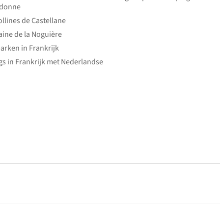
edonne
ollines de Castellane
ine de la Noguière
arken in Frankrijk
s in Frankrijk met Nederlandse