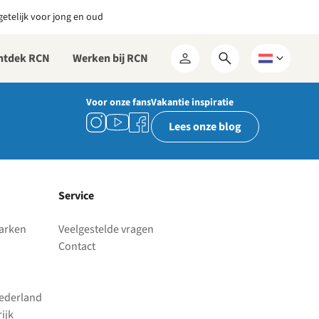
etelijk voor jong en oud
ntdek RCN
Werken bij RCN
Open
Kies
Mijn
zoekformulier
een
RCN
taal
Voor onze fans
Vakantie inspiratie
Lees onze blog
Service
parken
Veelgestelde vragen
Contact
Nederland
ijk