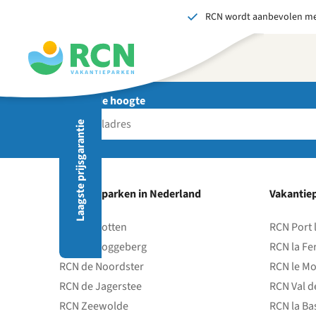
RCN wordt aanbevolen me
Overslaan
Overslaan
Overslaan
naar
naar
naar
hoofdnavigatie
hoofdinhoud
voettekstinhoud
Blijf op de hoogte
Als 
Laagste prijsgarantie
Vakantieparken in Nederland
Vakantiep
B
RCN de Potten
RCN Port 
RCN de Roggeberg
RCN la Fe
RCN de Noordster
RCN le Mo
RCN de Jagerstee
RCN Val d
RCN Zeewolde
RCN la Ba