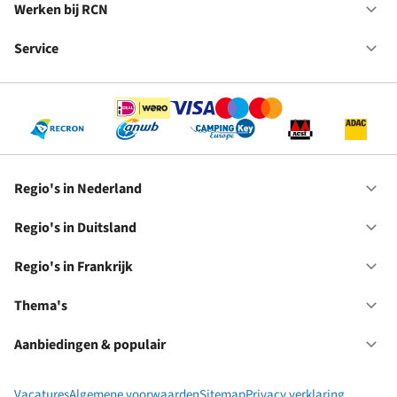
in
Werken bij RCN
Op
Fr
We
bij
Service
Op
RC
Se
Regio's in Nederland
Op
Re
in
Regio's in Duitsland
Op
Ne
Re
in
Regio's in Frankrijk
Op
Du
Re
in
Thema's
Op
Fr
Th
Aanbiedingen & populair
Op
Aa
&
Vacatures
Algemene voorwaarden
Sitemap
Privacy verklaring