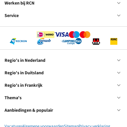
in
Werken bij RCN
Op
Fr
We
bij
Service
Op
RC
Se
Regio's in Nederland
Op
Re
in
Regio's in Duitsland
Op
Ne
Re
in
Regio's in Frankrijk
Op
Du
Re
in
Thema's
Op
Fr
Th
Aanbiedingen & populair
Op
Aa
&
Vacatures
Algemene voorwaarden
Sitemap
Privacy verklaring