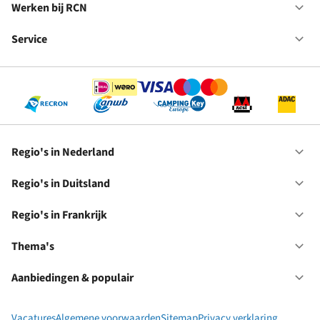
in
Werken bij RCN
Op
Fr
We
bij
Service
Op
RC
Se
Regio's in Nederland
Op
Re
in
Regio's in Duitsland
Op
Ne
Re
in
Regio's in Frankrijk
Op
Du
Re
in
Thema's
Op
Fr
Th
Aanbiedingen & populair
Op
Aa
&
Vacatures
Algemene voorwaarden
Sitemap
Privacy verklaring