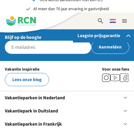
Overslaan
Overslaan
Overslaan
Al meer dan 70 jaar ervaring in gastvrijheid
naar
naar
naar
Onvergetelijk voor jong en oud
hoofdnavigatie
hoofdinhoud
voettekstinhoud
Open
Kies
Sluit
zoekformulier
een
naviga
taal
Laagste prijsgarantie
Blijf op de hoogte
Aanmelden
Als je bij RCN boekt, krijg je:
De beste prijsgarantie
Vakantie inspiratie
Voor onze fans
Exclusieve voordelen
Lees onze blog
Persoonlijk contact
Bekijk alle voordelen
Vakantieparken in Nederland
Op
Va
in
Vakantiepark in Duitsland
Op
Ne
Va
in
Vakantieparken in Frankrijk
Op
Du
Va