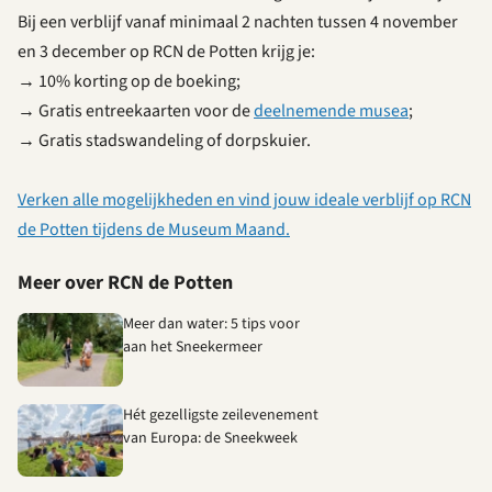
Bij een verblijf vanaf minimaal 2 nachten tussen 4 november
en 3 december op RCN de Potten krijg je:
→
10% korting op de boeking;
→
Gratis entreekaarten voor de
deelnemende musea
;
→
Gratis stadswandeling of dorpskuier.
Verken alle mogelijkheden en vind jouw ideale verblijf op RCN
de Potten tijdens de Museum Maand.
Meer over RCN de Potten
Meer dan water: 5 tips voor
aan het Sneekermeer
Hét gezelligste zeilevenement
van Europa: de Sneekweek