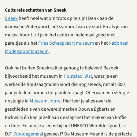
Culturele schatten van Sneek
Sneek
heeft heel wat om trots op te zijn! Denk aan de
iconische Waterpoort, hét symbool van de stad. En als je van
musea houdt, zit je in het centrum helemaal goed met
pareltjes als het
Fries Scheepvaart museum
en het
Nationaal
Modelspoor Museum
.
Ook net buiten Sneek valt er genoeg te beleven! Bezoek
bijvoorbeeld het museum in
Houtstad IJlst
, waar je een
werkende houtzaagmolen vindt die nog steeds, net als 300
jaar geleden, bomen tot planken zaagt. Of ervaar een vleugje
nostalgie in
Museum Joure
. Hier leer je alles over de
geschiedenis van de wereldmerken Douwe Egberts en
Pickwick én kan je zelf aan de slag met het maken van koffie
en thee. En ben je al eens bij het UNESCO Werelderfgoed, Ir.
D.F.
Woudagemaal
geweest? De Museum Maand is de perfecte