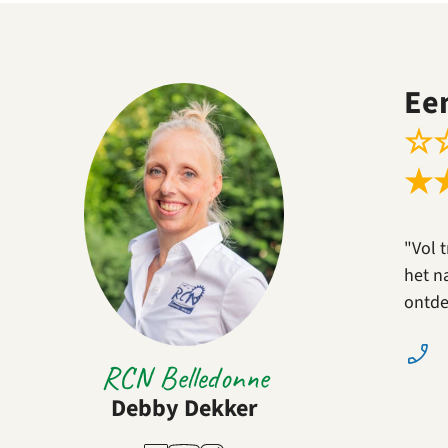
Ee
☆
★
"Vol 
het n
ontde
RCN Belledonne
Debby Dekker