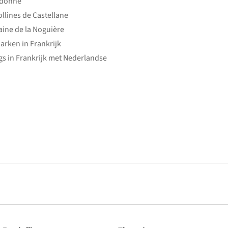
edonne
ollines de Castellane
ine de la Noguière
arken in Frankrijk
s in Frankrijk met Nederlandse