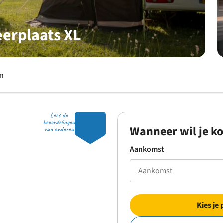
erplaats XL
en
Lees de
8.1
beoordelingen
Wanneer wil je k
van anderen
Aankomst
Kies je 