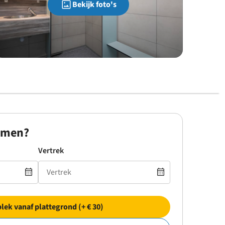
Bekijk foto's
omen?
Vertrek
plek vanaf plattegrond (+ € 30)