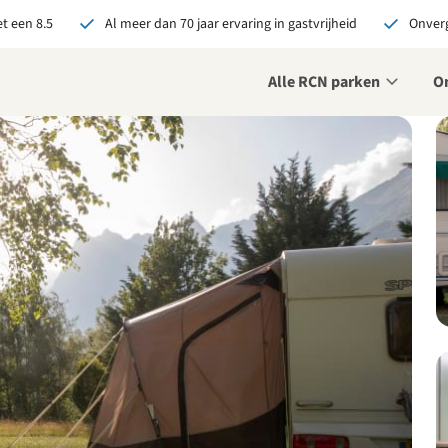
t een 8.5
Al meer dan 70 jaar ervaring in gastvrijheid
Onverg
Alle RCN parken
O
je bij RCN boekt, krijg je:
De beste prijsgarantie
Exclusieve voordelen
Persoonlijk contact
ekijk alle voordelen