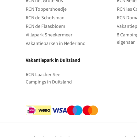
RCN het Grote Bos
RCN Bell
RCN Toppershoedje
RCN les C
RCN de Schotsman
RCN Doma
RCN de Flaasbloem
Vakantiep
Villapark Sneekermeer
8 Camping
eigenaar
Vakantieparken in Nederland
Vakantiepark in Duitsland
RCN Laacher See
Campings in Duitsland