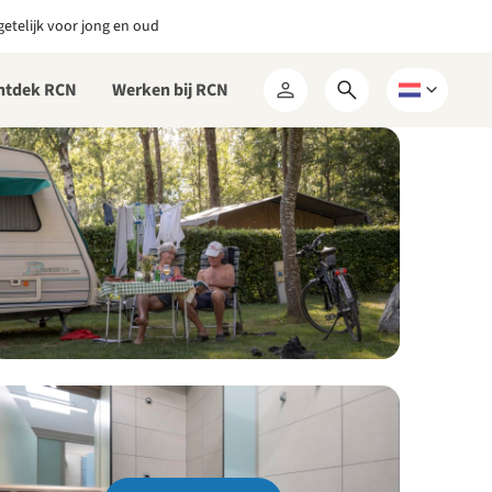
etelijk voor jong en oud
ntdek RCN
Werken bij RCN
Open
Kies
Mijn
zoekformulier
een
RCN
taal