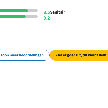
8.5
Sanitair
8.2
Toon meer beoordelingen
Ziet er goed uit, dit wordt hem.