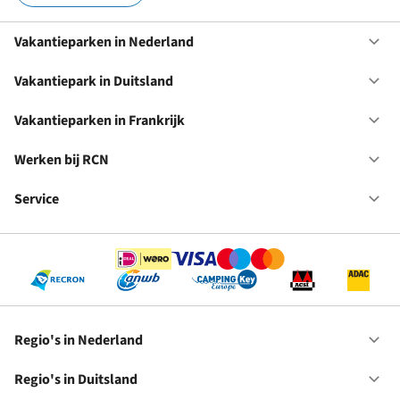
Vakantieparken in Nederland
Op
Va
in
Vakantiepark in Duitsland
Op
Ne
Va
in
Vakantieparken in Frankrijk
Op
Du
Va
in
Werken bij RCN
Op
Fr
We
bij
Service
Op
RC
Se
Regio's in Nederland
Op
Re
in
Regio's in Duitsland
Op
Ne