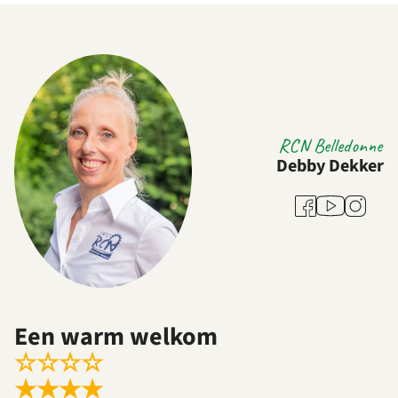
RCN Belledonne
Debby Dekker
Youtube
Facebook
Instagra
Een warm welkom
☆
☆
☆
☆
★
★
★
★