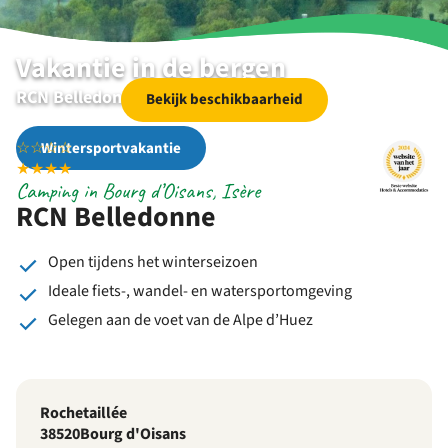
Vakantie in de bergen
RCN Belledonne | Bourg d’Oisans | Isère
Bekijk beschikbaarheid
☆
☆
☆
☆
Wintersportvakantie
★
★
★
★
Camping in Bourg d’Oisans, Isère
RCN Belledonne
Open tijdens het winterseizoen
Ideale fiets-, wandel- en watersportomgeving
Gelegen aan de voet van de Alpe d’Huez
Rochetaillée
38520
Bourg d'Oisans