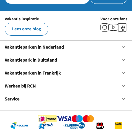
Vakantie inspiratie
Voor onze fans
Lees onze blog
Vakantieparken in Nederland
Op
Va
in
Vakantiepark in Duitsland
Op
Ne
Va
in
Vakantieparken in Frankrijk
Op
Du
Va
in
Werken bij RCN
Op
Fr
We
bij
Service
Op
RC
Se