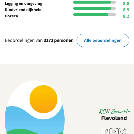
8.8
Ligging en omgeving
8.9
Kindvriendelijkheid
8.2
Horeca
Beoordelingen van
3172 personen
Alle beoordelingen
RCN Zeewolde
Flevoland
Youtube
Facebook
Instag