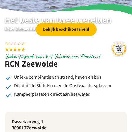
Het beste van twee werelden
RCN Zeewolde | Flevoland | Zeewolde
Bekijk beschikbaarheid
☆
☆
☆
☆
☆
★
★
★
★
★
Vakantiepark aan het Veluwemeer, Flevoland
RCN Zeewolde
Unieke combinatie van strand, haven en bos
Dichtbij de Stille Kern en de Oostvaardersplassen
Kampeerplaatsen direct aan het water
Dasselaarweg 1
3896 LT
Zeewolde