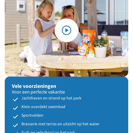
Vele voorzieningen
Voor een perfecte vakantie
Jachthaven en strand op het park
Klein overdekt zwembad
Sportvelden
Brasserie met terras en uitzicht op het water
Surf- en zeilschool op het park