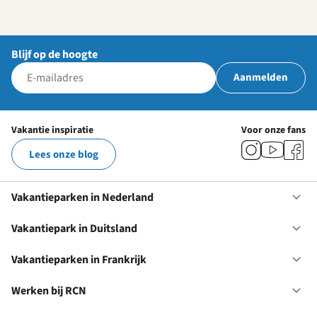
Blijf op de hoogte
Aanmelden
Vakantie inspiratie
Voor onze fans
Lees onze blog
Vakantieparken in Nederland
Op
Va
in
Vakantiepark in Duitsland
Op
Ne
Va
in
Vakantieparken in Frankrijk
Op
Du
Va
in
Werken bij RCN
Op
Fr
We