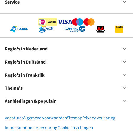
bij
Service
Op
RC
Se
Regio's in Nederland
Op
Re
in
Regio's in Duitsland
Op
Ne
Re
in
Regio's in Frankrijk
Op
Du
Re
in
Thema's
Op
Fr
Th
Aanbiedingen & populair
Op
Aa
&
Vacatures
Algemene voorwaarden
Sitemap
Privacy verklaring
po
Impressum
Cookie verklaring
Cookie instellingen