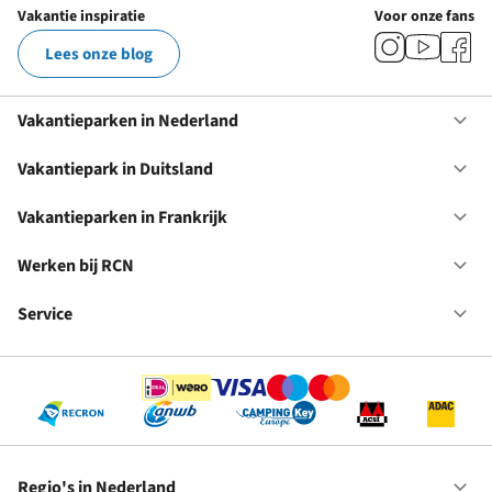
Vakantie inspiratie
Voor onze fans
Lees onze blog
Vakantieparken in Nederland
Op
Va
in
Vakantiepark in Duitsland
Op
Ne
Va
in
Vakantieparken in Frankrijk
Op
Du
Va
in
Werken bij RCN
Op
Fr
We
bij
Service
Op
RC
Se
Regio's in Nederland