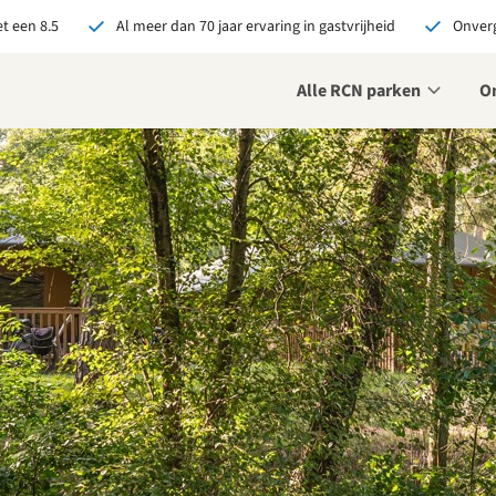
t een 8.5
Al meer dan 70 jaar ervaring in gastvrijheid
Onverg
Alle RCN parken
O
je bij RCN boekt, krijg je:
De beste prijsgarantie
Exclusieve voordelen
Persoonlijk contact
ekijk alle voordelen