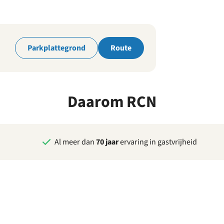
park
Parkplattegrond
Route
Daarom RCN
Al meer dan
70 jaar
ervaring in gastvrijheid