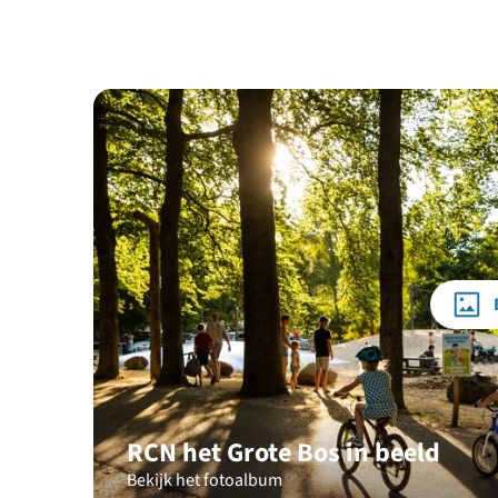
RCN het Grote Bos in beeld
Bekijk het fotoalbum