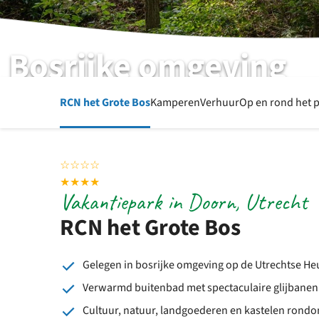
Bosrijke omgeving
RCN het Grote Bos | Doorn | Utrecht
RCN het Grote Bos
Kamperen
Verhuur
Op en rond het 
☆
☆
☆
☆
★
★
★
★
Vakantiepark in Doorn, Utrecht
RCN het Grote Bos
Gelegen in bosrijke omgeving op de Utrechtse He
Verwarmd buitenbad met spectaculaire glijbanen
Cultuur, natuur, landgoederen en kastelen rondo