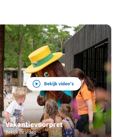
Bekijk video's
Vakantievoorpret
Bekijk de video