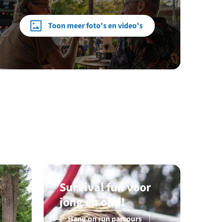
Toon meer foto's en video's
Survival fun voor
jong en oud!
Hang on run parcours