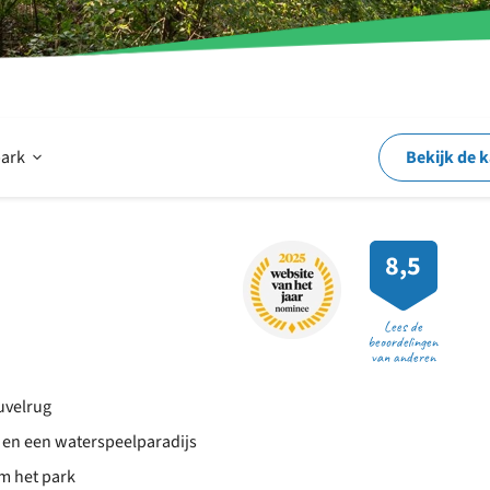
Open
park
Bekijk de 
Op
8,5
en
Lees de
beoordelingen
van anderen
rond
uvelrug
 en een waterspeelparadijs
het
m het park