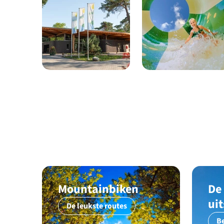
Mountainbiken
De
ui
De leukste routes
Be