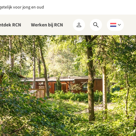
etelijk voor jong en oud
ntdek RCN
Werken bij RCN
Open
Kies
Mijn
zoekformulier
een
RCN
taal