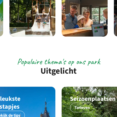
Populaire thema's op ons park
Uitgelicht
 leukste
Seizoenplaatsen
tstapjes
Tarieven
kijk de tips