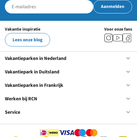
Aanmelden
Vakantie inspiratie
Voor onze fans
Lees onze blog
Vakantieparken in Nederland
Op
Va
in
Vakantiepark in Duitsland
Op
Ne
Va
in
Vakantieparken in Frankrijk
Op
Du
Va
in
Werken bij RCN
Op
Fr
We
bij
Service
Op
RC
Se