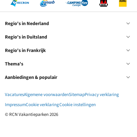
Regio's in Nederland
Op
Re
in
Regio's in Duitsland
Op
Ne
Re
in
Regio's in Frankrijk
Op
Du
Re
in
Thema's
Op
Fr
Th
Aanbiedingen & populair
Op
Aa
&
Vacatures
Algemene voorwaarden
Sitemap
Privacy verklaring
po
Impressum
Cookie verklaring
Cookie instellingen
© RCN Vakantieparken 2026