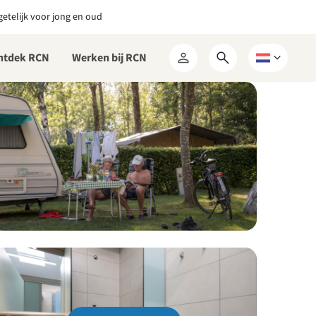
etelijk voor jong en oud
ntdek RCN
Werken bij RCN
Open
Kies
Mijn
zoekformulier
een
RCN
taal