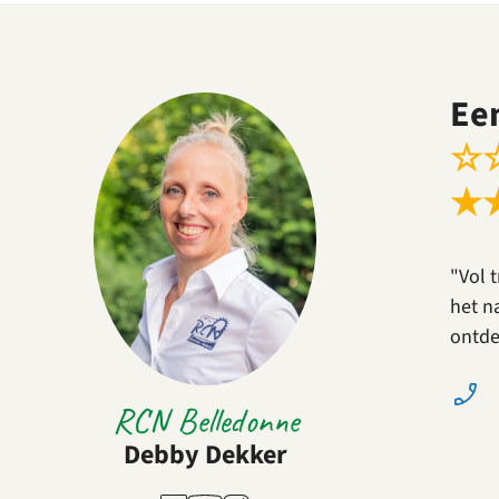
Ee
☆
★
"Vol 
het n
ontde
RCN Belledonne
Debby Dekker