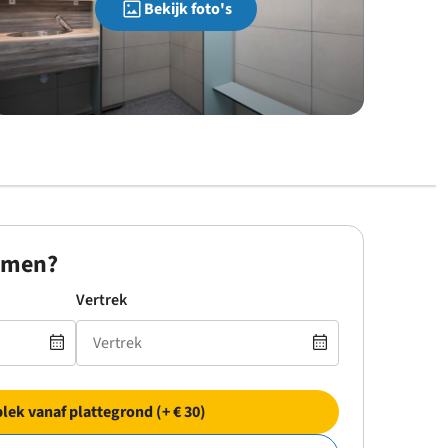
Bekijk foto's
omen?
Vertrek
plek vanaf plattegrond (+ € 30)