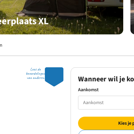
erplaats XL
en
Lees de
8.1
beoordelingen
Wanneer wil je k
van anderen
Aankomst
Kies je 