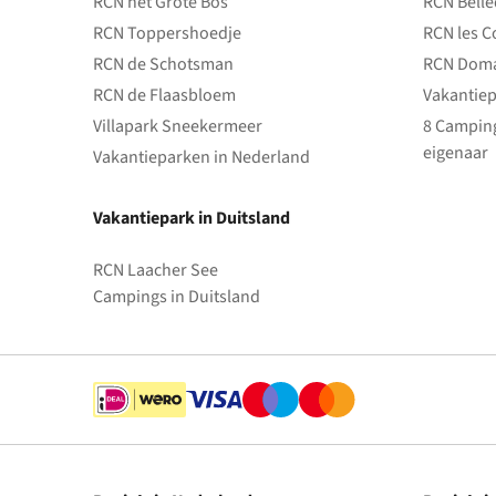
RCN het Grote Bos
RCN Bell
RCN Toppershoedje
RCN les C
RCN de Schotsman
RCN Doma
RCN de Flaasbloem
Vakantiep
Villapark Sneekermeer
8 Camping
eigenaar
Vakantieparken in Nederland
Vakantiepark in Duitsland
RCN Laacher See
Campings in Duitsland