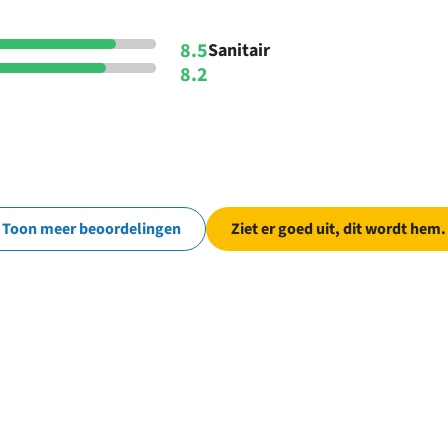
8.5
Sanitair
8.2
Toon meer beoordelingen
Ziet er goed uit, dit wordt hem.