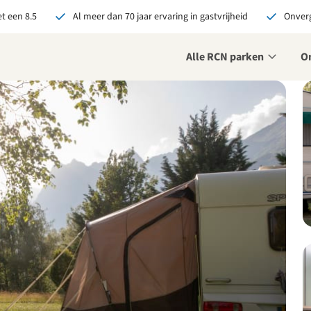
t een 8.5
Al meer dan 70 jaar ervaring in gastvrijheid
Onverg
Alle RCN parken
O
je bij RCN boekt, krijg je:
De beste prijsgarantie
Exclusieve voordelen
Persoonlijk contact
ekijk alle voordelen