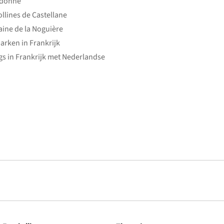
edonne
ollines de Castellane
ine de la Noguière
arken in Frankrijk
s in Frankrijk met Nederlandse