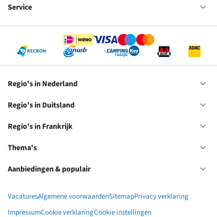
bij
Service
Op
RC
Se
Regio's in Nederland
Op
Re
in
Regio's in Duitsland
Op
Ne
Re
in
Regio's in Frankrijk
Op
Du
Re
in
Thema's
Op
Fr
Th
Aanbiedingen & populair
Op
Aa
&
Vacatures
Algemene voorwaarden
Sitemap
Privacy verklaring
po
Impressum
Cookie verklaring
Cookie instellingen