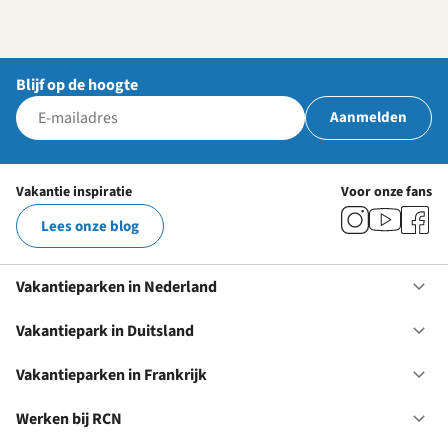
Blijf op de hoogte
Aanmelden
Vakantie inspiratie
Voor onze fans
Lees onze blog
Vakantieparken in Nederland
Op
Va
in
Vakantiepark in Duitsland
Op
Ne
Va
in
Vakantieparken in Frankrijk
Op
Du
Va
in
Werken bij RCN
Op
Fr
We