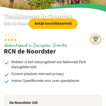
Thuiskomen in Drenthe
RCN de Noordster | Dwingeloo | Drenthe
Bekijk beschikbaarheid
☆
☆
☆
☆
★
★
★
★
Vakantiepark in Dwingeloo, Drenthe
RCN de Noordster
Midden in het natuurgebied van Nationaal Park
Dwingelderveld
Groene plaatsen met veel privacy
Indoor SpeelRuimte voor uren speelplezier
De Noordster 105