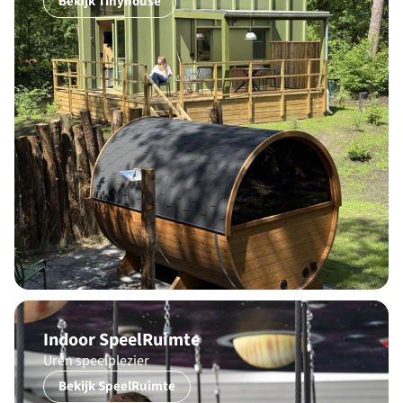
Bekijk Tinyhouse
Indoor SpeelRuimte
Uren speelplezier
Bekijk SpeelRuimte