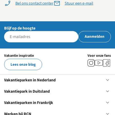
Bel ons contact center
Stuur een e-mail
Blijf op de hoogte
Aanmelden
Vakantie inspiratie
Voor onze fans
Lees onze blog
Vakantieparken in Nederland
Op
Va
in
Vakantiepark in Duitsland
Op
Ne
Va
in
Vakantieparken in Frankrijk
Op
Du
Va
in
Werken bij RCN