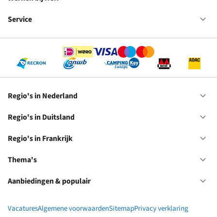
Op
Fr
We
bij
Service
Op
RC
Se
Regio's in Nederland
Op
Re
in
Regio's in Duitsland
Op
Ne
Re
in
Regio's in Frankrijk
Op
Du
Re
in
Thema's
Op
Fr
Th
Aanbiedingen & populair
Op
Aa
&
Vacatures
Algemene voorwaarden
Sitemap
Privacy verklaring
po