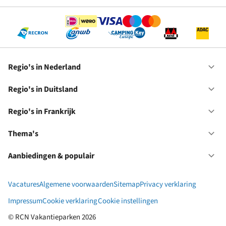
Se
Regio's in Nederland
Op
Re
in
Regio's in Duitsland
Op
Ne
Re
in
Regio's in Frankrijk
Op
Du
Re
in
Thema's
Op
Fr
Th
Aanbiedingen & populair
Op
Aa
&
Vacatures
Algemene voorwaarden
Sitemap
Privacy verklaring
po
Impressum
Cookie verklaring
Cookie instellingen
© RCN Vakantieparken 2026