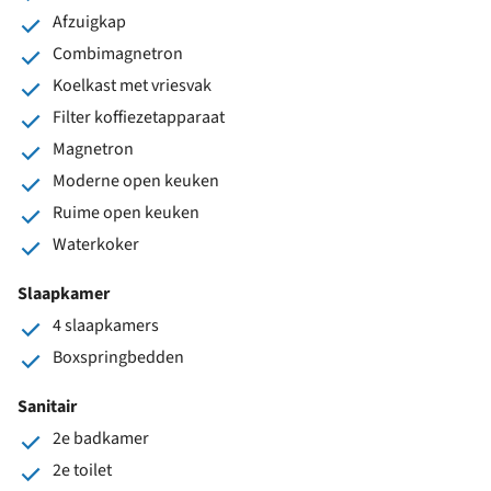
Afzuigkap
Combimagnetron
Koelkast met vriesvak
Filter koffiezetapparaat
Magnetron
Moderne open keuken
Ruime open keuken
Waterkoker
Slaapkamer
4 slaapkamers
Boxspringbedden
Sanitair
2e badkamer
2e toilet