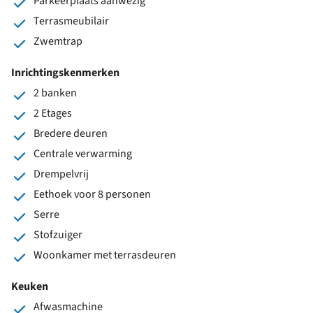
Parkeerplaats aanwezig
Terrasmeubilair
Zwemtrap
Inrichtingskenmerken
2 banken
2 Etages
Bredere deuren
Centrale verwarming
Drempelvrij
Eethoek voor 8 personen
Serre
Stofzuiger
Woonkamer met terrasdeuren
Keuken
Afwasmachine