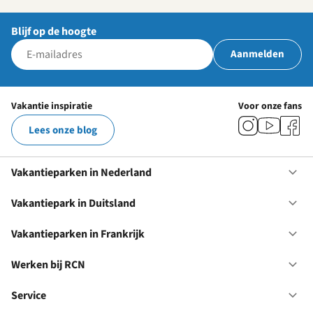
Blijf op de hoogte
Aanmelden
Vakantie inspiratie
Voor onze fans
Lees onze blog
Vakantieparken in Nederland
Op
Va
in
Vakantiepark in Duitsland
Op
Ne
Va
in
Vakantieparken in Frankrijk
Op
Du
Va
in
Werken bij RCN
Op
Fr
We
bij
Service
Op
RC