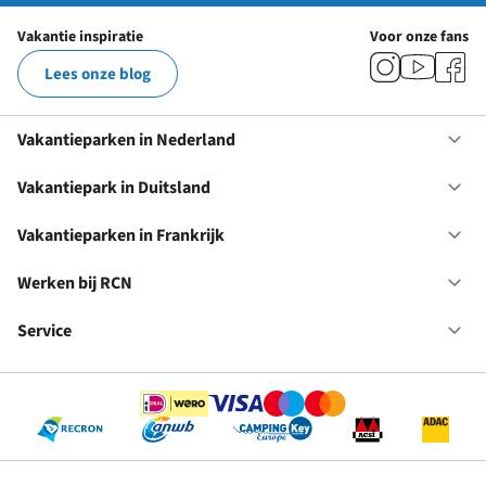
Vakantie inspiratie
Voor onze fans
Lees onze blog
Vakantieparken in Nederland
Op
Va
in
Vakantiepark in Duitsland
Op
Ne
Va
in
Vakantieparken in Frankrijk
Op
Du
Va
in
Werken bij RCN
Op
Fr
We
bij
Service
Op
RC
Se