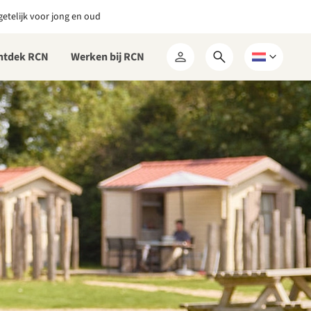
etelijk voor jong en oud
ntdek RCN
Werken bij RCN
Open
Kies
Mijn
zoekformulier
een
RCN
taal