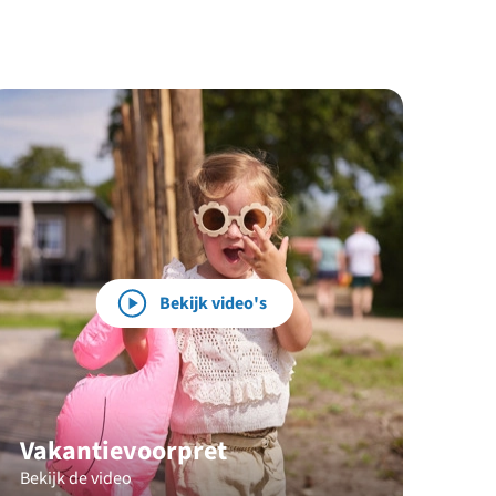
Bekijk video's
Vakantievoorpret
Bekijk de video