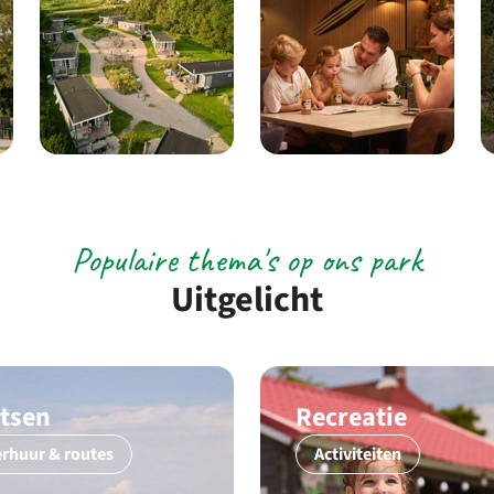
Populaire thema's op ons park
Uitgelicht
etsen
Recreatie
rhuur & routes
Activiteiten