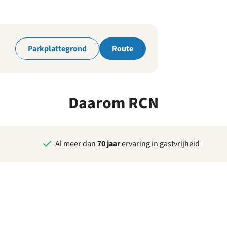
park
Parkplattegrond
Route
Daarom RCN
Al meer dan
70 jaar
ervaring in gastvrijheid