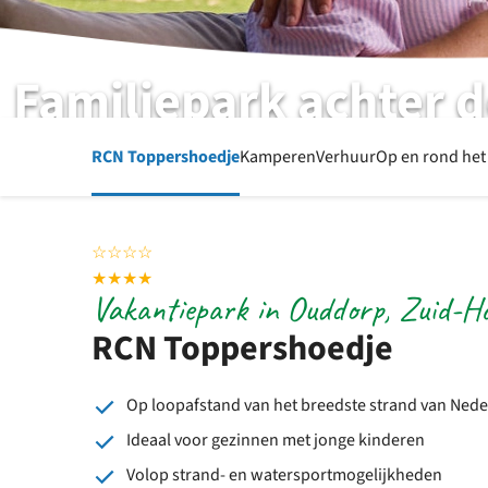
Familiepark achter 
RCN Toppershoedje | Ouddorp | Zuid-Holland
RCN Toppershoedje
Kamperen
Verhuur
Op en rond het
☆
☆
☆
☆
★
★
★
★
Vakantiepark in Ouddorp, Zuid-Ho
RCN Toppershoedje
Op loopafstand van het breedste strand van Ned
Ideaal voor gezinnen met jonge kinderen
Volop strand- en watersportmogelijkheden