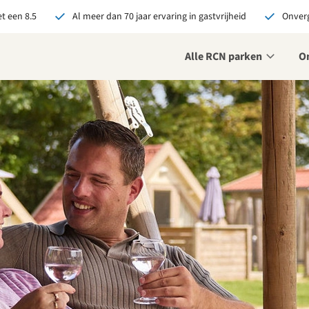
t een 8.5
Al meer dan 70 jaar ervaring in gastvrijheid
Onverg
Alle RCN parken
O
je bij RCN boekt, krijg je:
De beste prijsgarantie
Exclusieve voordelen
Persoonlijk contact
ekijk alle voordelen