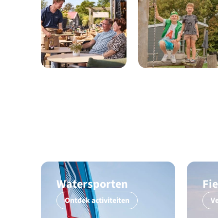
Watersporten
Fi
Ontdek activiteiten
Ve