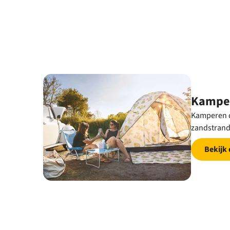
Kamper
Kamperen d
zandstrand
Bekijk