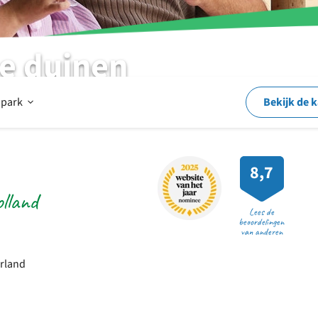
de duinen
Open
 park
Bekijk de 
Op
8,7
lland
en
Lees de
beoordelingen
van anderen
rond
erland
het