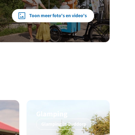
Toon meer foto's en video's
Glamping
Glamping in Ouddorp