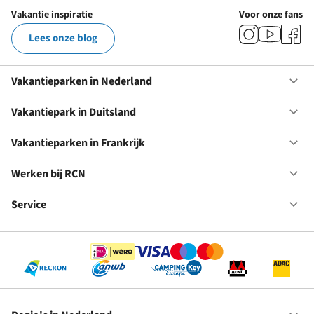
Vakantie inspiratie
Voor onze fans
Lees onze blog
Vakantieparken in Nederland
Op
Va
in
Vakantiepark in Duitsland
Op
Ne
Va
in
Vakantieparken in Frankrijk
Op
Du
Va
in
Werken bij RCN
Op
Fr
We
bij
Service
Op
RC
Se