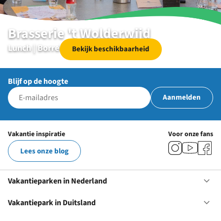
Brasserie 't Wolderwijd
Lunch | Borrelen | Diner | Specials
Bekijk beschikbaarheid
Blijf op de hoogte
Aanmelden
Vakantie inspiratie
Voor onze fans
Lees onze blog
Vakantieparken in Nederland
Op
Va
in
Vakantiepark in Duitsland
Op
Ne
Va