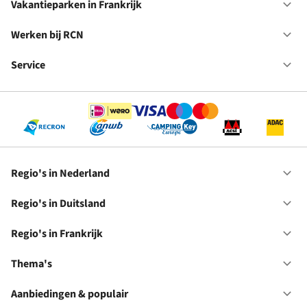
in
Vakantieparken in Frankrijk
Op
Du
Va
in
Werken bij RCN
Op
Fr
We
bij
Service
Op
RC
Se
Regio's in Nederland
Op
Re
in
Regio's in Duitsland
Op
Ne
Re
in
Regio's in Frankrijk
Op
Du
Re
in
Thema's
Op
Fr
Th
Aanbiedingen & populair
Op