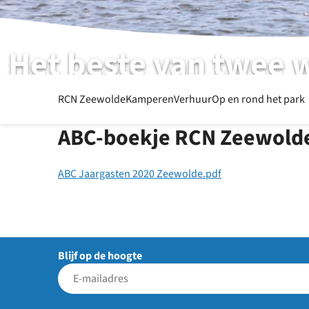
Het beste van twee 
RCN Zeewolde | Flevoland | Zeewolde
RCN Zeewolde
Kamperen
Verhuur
Op en rond het park
ABC-boekje RCN Zeewold
ABC Jaargasten 2020 Zeewolde.pdf
Blijf op de hoogte