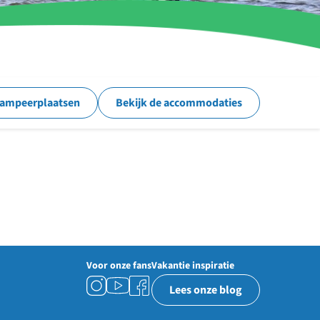
kampeerplaatsen
Bekijk de accommodaties
Voor onze fans
Vakantie inspiratie
Lees onze blog