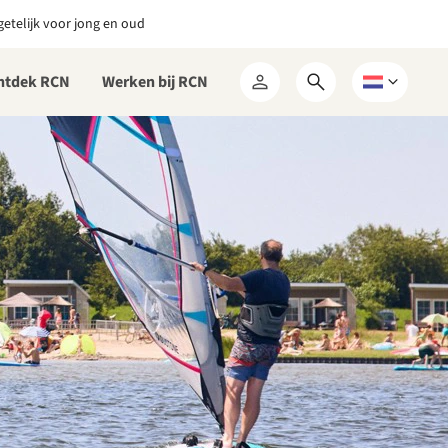
etelijk voor jong en oud
ntdek RCN
Werken bij RCN
Open
Kies
Mijn
zoekformulier
een
RCN
taal