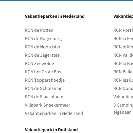
Vakantieparken in Nederland
Vakantiep
RCN de Potten
RCN Port 
RCN de Roggeberg
RCN la Fe
RCN de Noordster
RCN le Mo
RCN de Jagerstee
RCN Val d
RCN Zeewolde
RCN la Ba
RCN het Grote Bos
RCN Bell
RCN Toppershoedje
RCN les C
RCN de Schotsman
RCN Doma
RCN de Flaasbloem
Vakantiep
Villapark Sneekermeer
8 Camping
eigenaar
Vakantieparken in Nederland
Vakantiepark in Duitsland