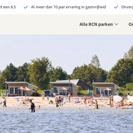
t een 8.5
Al meer dan 70 jaar ervaring in gastvrijheid
Onverg
Alle RCN parken
O
je bij RCN boekt, krijg je:
De beste prijsgarantie
Exclusieve voordelen
Persoonlijk contact
ekijk alle voordelen