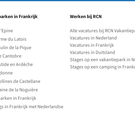
arken in Frankrijk
park
Werken bij RCN
l'Epine
Alle vacatures bij RCN Vakantie
Vacatures in Nederland
rme du Latois
Vacatures in Frankrijk
ulin de la Pique
Vacatures in Duitsland
e Cantobre
Stages op een vakantiepark in 
stide en Ardèche
Stages op een camping in Frankr
edonne
ollines de Castellane
ine de la Noguière
arken in Frankrijk
s in Frankrijk met Nederlandse