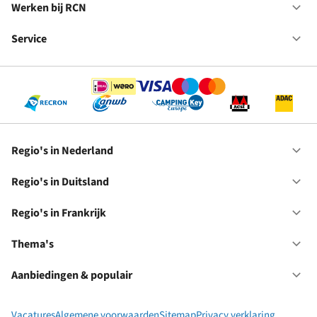
in
Werken bij RCN
Op
Fr
We
bij
Service
Op
RC
Se
Regio's in Nederland
Op
Re
in
Regio's in Duitsland
Op
Ne
Re
in
Regio's in Frankrijk
Op
Du
Re
in
Thema's
Op
Fr
Th
Aanbiedingen & populair
Op
Aa
&
Vacatures
Algemene voorwaarden
Sitemap
Privacy verklaring