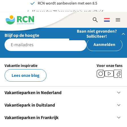
RCN wordt aanbevolen met een 8.5
Overslaan
Overslaan
Overslaan
Al meer dan 70 jaar ervaring in gastvrijheid
naar
naar
naar
hoofdnavigatie
hoofdinhoud
voettekstinhoud
Onvergetelijk voor jong en oud
Open
Kies
Sluit
zoekformulier
een
naviga
Baan niet gevonden?
taal
Blijf op de hoogte
Solliciteer!
Aanmelden
Stuur ons je open sollicitatie!
Wij zijn altijd op zoek naar gedreven en enthousiaste
Vakantie inspiratie
Voor onze fans
mensen om onze teams te versterken!
Lees onze blog
Solliciteer nu
Vakantieparken in Nederland
Op
Va
in
Vakantiepark in Duitsland
Op
Ne
Va
in
Vakantieparken in Frankrijk
Op
Du
Va