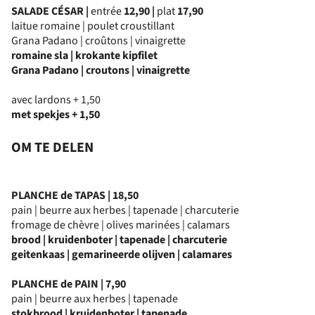
SALADE CÉSAR |
entrée
12,90
|
plat
17,90
laitue romaine | poulet croustillant
Grana Padano | croûtons | vinaigrette
romaine sla | krokante kipfilet
Grana Padano | croutons | vinaigrette
avec lardons + 1,50
met spekjes + 1,50
OM TE DELEN
PLANCHE de TAPAS | 18,50
pain | beurre aux herbes | tapenade | charcuterie
fromage de chèvre | olives marinées | calamars
brood | kruidenboter | tapenade | charcuterie
geitenkaas | gemarineerde olijven | calamares
PLANCHE de PAIN | 7,90
pain | beurre aux herbes | tapenade
stokbrood | kruidenboter | tapenade