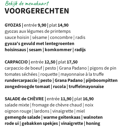
Bekijk de menukaart
VOORGERECHTEN
GYOZAS |
entrée
9,90
|
plat
14,90
gyozas aux légumes de printemps
sauce hoisin | sésame | concombre | radis
gyoza's gevuld met lentegroenten
hoisinsaus | sesam | komkommer | radijs
CARPACCIO |
entrée
12,50
|
plat
17,50
carpaccio de boeuf | pesto | Grana Padano | pigons de pin
tomates séchées | roquette | mayonnaise à la truffe
rundercarpaccio | pesto | Grana Padano | pijnboompitten
zongedroogde tomaat | rucola | truffelmayonaise
SALADE de CHÈVRE |
entrée
11,90
|
plat
16,90
salade mixte | fromage de chèvre chaud | noix
oignon rouge | lardons | vinaigrette | miel
gemengde salade | warme geitenkaas | walnoten
rode ui | gebakken spekjes | vinaigrette | honing