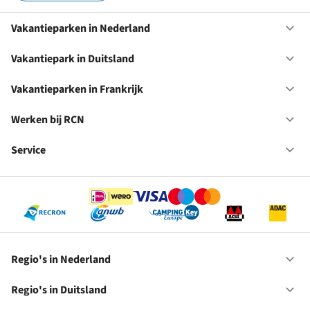
Vakantieparken in Nederland
Op
Va
in
Vakantiepark in Duitsland
Op
Ne
Va
in
Vakantieparken in Frankrijk
Op
Du
Va
in
Werken bij RCN
Op
Fr
We
bij
Service
Op
RC
Se
Regio's in Nederland
Op
Re
in
Regio's in Duitsland
Op
Ne
Re