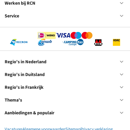
in
Werken bij RCN
Op
Fr
We
bij
Service
Op
RC
Se
Regio's in Nederland
Op
Re
in
Regio's in Duitsland
Op
Ne
Re
in
Regio's in Frankrijk
Op
Du
Re
in
Thema's
Op
Fr
Th
Aanbiedingen & populair
Op
Aa
&
Vacatures
Algemene voorwaarden
Sitemap
Privacy verklaring