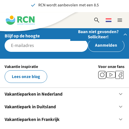
RCN wordt aanbevolen met een 8.5
Overslaan
Overslaan
Overslaan
Al meer dan 70 jaar ervaring in gastvrijheid
naar
naar
naar
hoofdnavigatie
hoofdinhoud
voettekstinhoud
Onvergetelijk voor jong en oud
Open
Kies
Sluit
zoekformulier
een
naviga
Baan niet gevonden?
taal
Blijf op de hoogte
Solliciteer!
Aanmelden
Stuur ons je open sollicitatie!
Wij zijn altijd op zoek naar gedreven en enthousiaste
Vakantie inspiratie
Voor onze fans
mensen om onze teams te versterken!
Lees onze blog
Solliciteer nu
Vakantieparken in Nederland
Op
Va
in
Vakantiepark in Duitsland
Op
Ne
Va
in
Vakantieparken in Frankrijk
Op
Du
Va