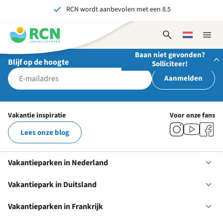
RCN wordt aanbevolen met een 8.5
Overslaan
Overslaan
Overslaan
naar
naar
naar
Al meer dan 70 jaar ervaring in gastvrijheid
hoofdnavigatie
hoofdinhoud
voettekstinhoud
Onvergetelijk voor jong en oud
Open
Kies
Sluit
zoekformulier
een
naviga
Baan niet gevonden?
taal
Blijf op de hoogte
Solliciteer!
Aanmelden
Stuur ons je open sollicitatie!
Wij zijn altijd op zoek naar gedreven en enthousiaste
Vakantie inspiratie
Voor onze fans
mensen om onze teams te versterken!
Lees onze blog
Solliciteer nu
Vakantieparken in Nederland
Op
Va
in
Vakantiepark in Duitsland
Op
Ne
Va
in
Vakantieparken in Frankrijk
Op
Du
Va