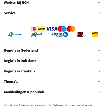
in
Werken bij RCN
Op
Fr
We
bij
Service
Op
RC
Se
Regio's in Nederland
Op
Re
in
Regio's in Duitsland
Op
Ne
Re
in
Regio's in Frankrijk
Op
Du
Re
in
Thema's
Op
Fr
Th
Aanbiedingen & populair
Op
Aa
&
Vacatures
Algemene voorwaarden
Sitemap
Privacy verklaring