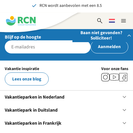
RCN wordt aanbevolen met een 8.5
Overslaan
Overslaan
Overslaan
naar
naar
naar
Al meer dan 70 jaar ervaring in gastvrijheid
hoofdnavigatie
hoofdinhoud
voettekstinhoud
Open
Kies
Sluit
Onvergetelijk voor jong en oud
zoekformulier
een
naviga
Baan niet gevonden?
taal
Blijf op de hoogte
Solliciteer!
Aanmelden
Stuur ons je open sollicitatie!
Wij zijn altijd op zoek naar gedreven en enthousiaste
Vakantie inspiratie
Voor onze fans
mensen om onze teams te versterken!
Lees onze blog
Solliciteer nu
Vakantieparken in Nederland
Op
Va
in
Vakantiepark in Duitsland
Op
Ne
Va
in
Vakantieparken in Frankrijk
Op
Du
Va