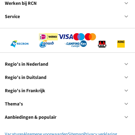
in
Werken bij RCN
Op
Fr
We
bij
Service
Op
RC
Se
Regio's in Nederland
Op
Re
in
Regio's in Duitsland
Op
Ne
Re
in
Regio's in Frankrijk
Op
Du
Re
in
Thema's
Op
Fr
Th
Aanbiedingen & populair
Op
Aa
&
Vacatures
Algemene voorwaarden
Sitemap
Privacy verklaring