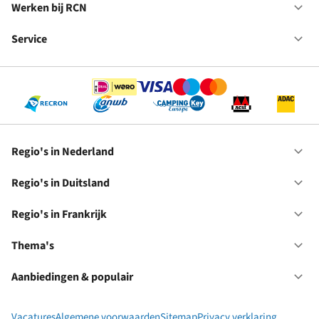
in
Werken bij RCN
Op
Fr
We
bij
Service
Op
RC
Se
Regio's in Nederland
Op
Re
in
Regio's in Duitsland
Op
Ne
Re
in
Regio's in Frankrijk
Op
Du
Re
in
Thema's
Op
Fr
Th
Aanbiedingen & populair
Op
Aa
&
Vacatures
Algemene voorwaarden
Sitemap
Privacy verklaring