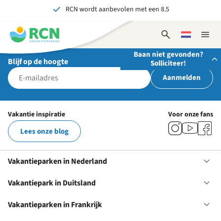
RCN wordt aanbevolen met een 8.5
Overslaan
Overslaan
Overslaan
naar
naar
naar
Al meer dan 70 jaar ervaring in gastvrijheid
hoofdnavigatie
hoofdinhoud
voettekstinhoud
Open
Kies
Sluit
Onvergetelijk voor jong en oud
zoekformulier
een
naviga
Baan niet gevonden?
taal
Blijf op de hoogte
Solliciteer!
Aanmelden
Stuur ons je open sollicitatie!
Wij zijn altijd op zoek naar gedreven en enthousiaste
Vakantie inspiratie
Voor onze fans
mensen om onze teams te versterken!
Lees onze blog
Solliciteer nu
Vakantieparken in Nederland
Op
Va
in
Vakantiepark in Duitsland
Op
Ne
Va
in
Vakantieparken in Frankrijk
Op
Du
Va