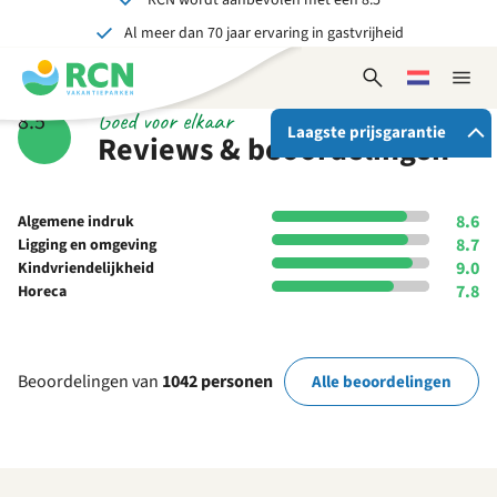
Al meer dan 70 jaar ervaring in gastvrijheid
Overslaan
Overslaan
Overslaan
Overslaan
naar
naar
naar
naar
Onvergetelijk voor jong en oud
hoofdnavigatie
hoofdinhoud
beschikbaarheid
voettekstinhoud
Open
Kies
Sluit
zoekformulier
een
naviga
Goed voor elkaar
8.5
taal
Laagste prijsgarantie
Reviews & beoordelingen
Als je bij RCN boekt, krijg je:
8.6
Algemene indruk
De beste prijsgarantie
8.7
Ligging en omgeving
9.0
Kindvriendelijkheid
Exclusieve voordelen
7.8
Horeca
Persoonlijk contact
Bekijk alle voordelen
Beoordelingen van
1042 personen
Alle beoordelingen