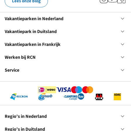
Lees onze blog
Vakantieparken in Nederland
Op
Va
in
Vakantiepark in Duitsland
Op
Ne
Va
in
Vakantieparken in Frankrijk
Op
Du
Va
in
Werken bij RCN
Op
Fr
We
bij
Service
Op
RC
Se
Regio's in Nederland
Op
Re
in
Regio's in Duitsland