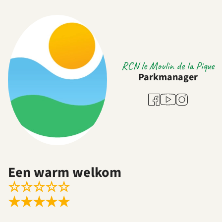
RCN le Moulin de la Pique
Parkmanager
Youtube
Facebook
Instagram
Een warm welkom
☆
☆
☆
☆
☆
★
★
★
★
★