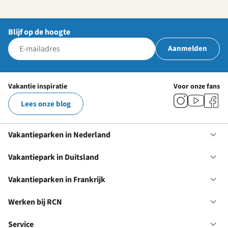
Blijf op de hoogte
Aanmelden
Vakantie inspiratie
Voor onze fans
Lees onze blog
Vakantieparken in Nederland
Op
Va
in
Vakantiepark in Duitsland
Op
Ne
Va
in
Vakantieparken in Frankrijk
Op
Du
Va
in
Werken bij RCN
Op
Fr
We
bij
Service