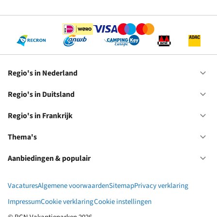
Op
RC
Se
Regio's in Nederland
Op
Re
in
Regio's in Duitsland
Op
Ne
Re
in
Regio's in Frankrijk
Op
Du
Re
in
Thema's
Op
Fr
Th
Aanbiedingen & populair
Op
Aa
&
Vacatures
Algemene voorwaarden
Sitemap
Privacy verklaring
po
Impressum
Cookie verklaring
Cookie instellingen