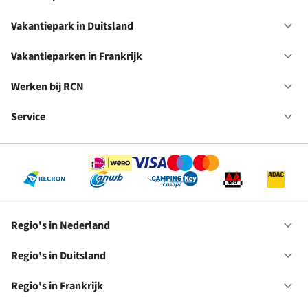
Op
Va
in
Vakantiepark in Duitsland
Op
Ne
Va
in
Vakantieparken in Frankrijk
Op
Du
Va
in
Werken bij RCN
Op
Fr
We
bij
Service
Op
RC
Se
Regio's in Nederland
Op
Re
in
Regio's in Duitsland
Op
Ne
Re
in
Regio's in Frankrijk
Op
Du
Re