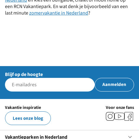
Nederland
en kies een bungalow, chalet of mobil home op
een RCN Vakantiepark. En wat denk je bijvoorbeeld van een
last minute
zomervakantie in Nederland
?
Liever naar Frankrijk?
Vakantie met kids
Let's go camping!
Ontdek RCN Frankrijk
Goed voor elkaar
De leukste tips
Campings Nederland
Lees ons verhaal
Blijf op de hoogte
Aanmelden
Vakantie inspiratie
Voor onze fans
Lees onze blog
Vakantieparken in Nederland