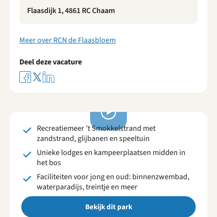
Flaasdijk 1, 4861 RC Chaam
Meer over RCN de Flaasbloem
Deel deze vacature
RCN de Flaasbloem
Vakantiepark in Chaam | Brabant
Bekijk
video's
Recreatiemeer ’t Smokkelstrand met
zandstrand, glijbanen en speeltuin
Unieke lodges en kampeerplaatsen midden in
het bos
Faciliteiten voor jong en oud: binnenzwembad,
waterparadijs, treintje en meer
Bekijk dit park