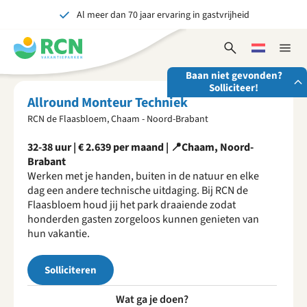
Al meer dan 70 jaar ervaring in gastvrijheid
Overslaan
Overslaan
Overslaan
naar
naar
naar
Onvergetelijk voor jong en oud
hoofdnavigatie
hoofdinhoud
voettekstinhoud
Open
Kies
Sluit
zoekformulier
een
naviga
Baan niet gevonden?
taal
Solliciteer!
Allround Monteur Techniek
RCN de Flaasbloem, Chaam - Noord-Brabant
Stuur ons je open sollicitatie!
32-38 uur | € 2.639 per maand | 📍Chaam, Noord-
Wij zijn altijd op zoek naar gedreven en enthousiaste
Brabant
mensen om onze teams te versterken!
Werken met je handen, buiten in de natuur en elke
Solliciteer nu
dag een andere technische uitdaging. Bij RCN de
Flaasbloem houd jij het park draaiende zodat
honderden gasten zorgeloos kunnen genieten van
hun vakantie.
Solliciteren
Wat ga je doen?