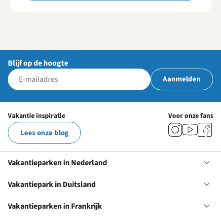
Blijf op de hoogte
Aanmelden
Vakantie inspiratie
Voor onze fans
Lees onze blog
Vakantieparken in Nederland
Op
Va
in
Vakantiepark in Duitsland
Op
Ne
Va
in
Vakantieparken in Frankrijk
Op
Du
Va