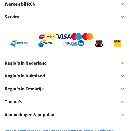
in
Werken bij RCN
Op
Fr
We
bij
Service
Op
RC
Se
Regio's in Nederland
Op
Re
in
Regio's in Duitsland
Op
Ne
Re
in
Regio's in Frankrijk
Op
Du
Re
in
Thema's
Op
Fr
Th
Aanbiedingen & populair
Op
Aa
&