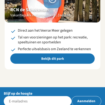
Bekijk
video's
RCN de Schotsman
Vakantiepark in Kamperland | Zeeland
Direct aan het Veerse Meer gelegen
Tal van voorzieningen op het park: recreatie,
speeltuinen en sportvelden
Perfecte uitvalsbasis om Zeeland te verkennen
Bekijk dit park
Blijf op de hoogte
Aanmelden