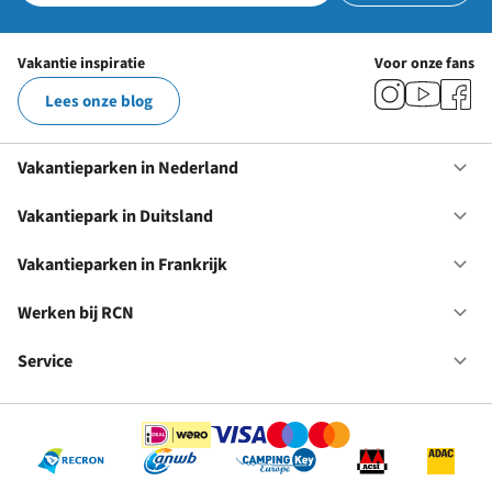
Vakantie inspiratie
Voor onze fans
Lees onze blog
Vakantieparken in Nederland
Op
Va
in
Vakantiepark in Duitsland
Op
Ne
Va
in
Vakantieparken in Frankrijk
Op
Du
Va
in
Werken bij RCN
Op
Fr
We
bij
Service
Op
RC
Se