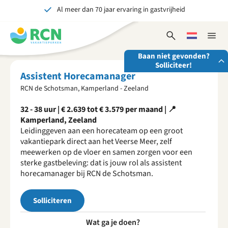
Al meer dan 70 jaar ervaring in gastvrijheid
Overslaan
Overslaan
Overslaan
naar
naar
naar
Onvergetelijk voor jong en oud
hoofdnavigatie
hoofdinhoud
voettekstinhoud
Open
Kies
Sluit
zoekformulier
een
naviga
Baan niet gevonden?
taal
Solliciteer!
Assistent Horecamanager
RCN de Schotsman, Kamperland - Zeeland
Stuur ons je open sollicitatie!
32 - 38 uur | € 2.639 tot € 3.579 per maand | 📍
Wij zijn altijd op zoek naar gedreven en enthousiaste
Kamperland, Zeeland
mensen om onze teams te versterken!
Leidinggeven aan een horecateam op een groot
Solliciteer nu
vakantiepark direct aan het Veerse Meer, zelf
meewerken op de vloer en samen zorgen voor een
sterke gastbeleving: dat is jouw rol als assistent
horecamanager bij RCN de Schotsman.
Solliciteren
Wat ga je doen?