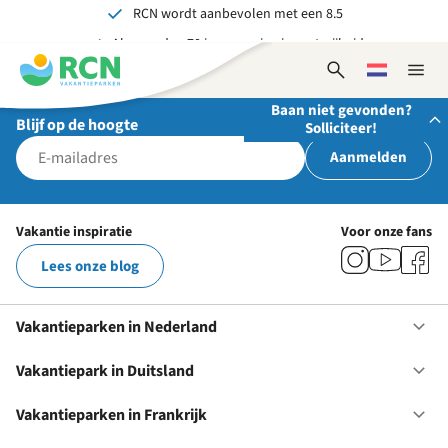
RCN wordt aanbevolen met een 8.5
Overslaan
Overslaan
Overslaan
Al meer dan 70 jaar ervaring in gastvrijheid
naar
naar
naar
hoofdnavigatie
hoofdinhoud
voettekstinhoud
Onvergetelijk voor jong en oud
Open
Kies
Sluit
zoekformulier
een
naviga
Baan niet gevonden?
taal
Blijf op de hoogte
Solliciteer!
Aanmelden
Stuur ons je open sollicitatie!
Wij zijn altijd op zoek naar gedreven en enthousiaste
Vakantie inspiratie
Voor onze fans
mensen om onze teams te versterken!
Lees onze blog
Solliciteer nu
Vakantieparken in Nederland
Op
Va
in
Vakantiepark in Duitsland
Op
Ne
Va
in
Vakantieparken in Frankrijk
Op
Du
Va