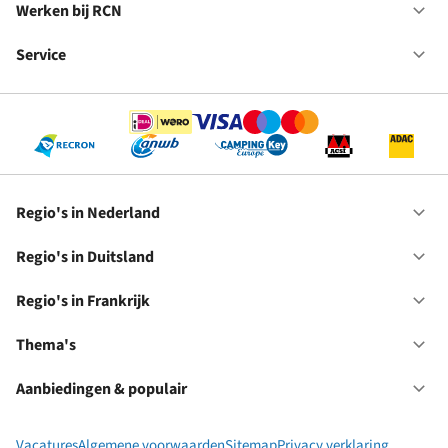
in
Werken bij RCN
Op
Fr
We
bij
Service
Op
RC
Se
Regio's in Nederland
Op
Re
in
Regio's in Duitsland
Op
Ne
Re
in
Regio's in Frankrijk
Op
Du
Re
in
Thema's
Op
Fr
Th
Aanbiedingen & populair
Op
Aa
&
Vacatures
Algemene voorwaarden
Sitemap
Privacy verklaring