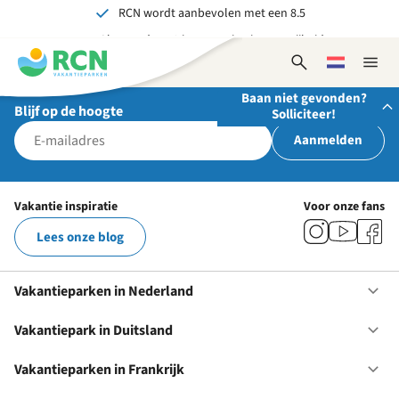
RCN wordt aanbevolen met een 8.5
Overslaan
Overslaan
Overslaan
Al meer dan 70 jaar ervaring in gastvrijheid
naar
naar
naar
hoofdnavigatie
hoofdinhoud
voettekstinhoud
Onvergetelijk voor jong en oud
Open
Kies
Sluit
zoekformulier
een
naviga
Baan niet gevonden?
taal
Blijf op de hoogte
Solliciteer!
Aanmelden
Stuur ons je open sollicitatie!
Wij zijn altijd op zoek naar gedreven en enthousiaste
Vakantie inspiratie
Voor onze fans
mensen om onze teams te versterken!
Lees onze blog
Solliciteer nu
Vakantieparken in Nederland
Op
Va
in
Vakantiepark in Duitsland
Op
Ne
Va
in
Vakantieparken in Frankrijk
Op
Du
Va