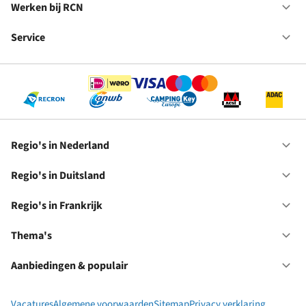
in
Werken bij RCN
Op
Fr
We
bij
Service
Op
RC
Se
Regio's in Nederland
Op
Re
in
Regio's in Duitsland
Op
Ne
Re
in
Regio's in Frankrijk
Op
Du
Re
in
Thema's
Op
Fr
Th
Aanbiedingen & populair
Op
Aa
&
Vacatures
Algemene voorwaarden
Sitemap
Privacy verklaring