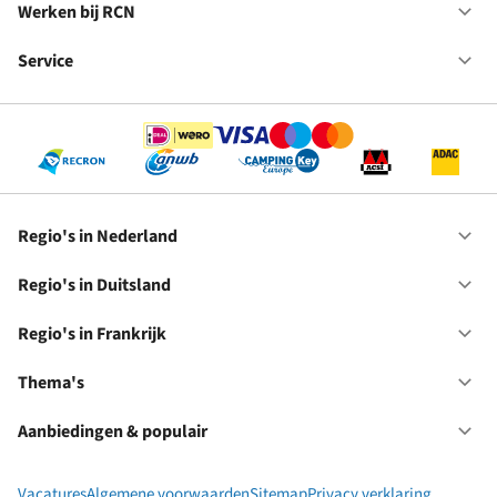
in
Werken bij RCN
Op
Fr
We
bij
Service
Op
RC
Se
Regio's in Nederland
Op
Re
in
Regio's in Duitsland
Op
Ne
Re
in
Regio's in Frankrijk
Op
Du
Re
in
Thema's
Op
Fr
Th
Aanbiedingen & populair
Op
Aa
&
Vacatures
Algemene voorwaarden
Sitemap
Privacy verklaring