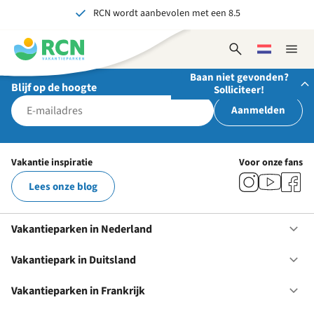
RCN wordt aanbevolen met een 8.5
Overslaan
Overslaan
Overslaan
naar
naar
naar
Al meer dan 70 jaar ervaring in gastvrijheid
hoofdnavigatie
hoofdinhoud
voettekstinhoud
Open
Kies
Sluit
Onvergetelijk voor jong en oud
zoekformulier
een
naviga
Baan niet gevonden?
taal
Blijf op de hoogte
Solliciteer!
Aanmelden
Stuur ons je open sollicitatie!
Wij zijn altijd op zoek naar gedreven en enthousiaste
Vakantie inspiratie
Voor onze fans
mensen om onze teams te versterken!
Lees onze blog
Solliciteer nu
Vakantieparken in Nederland
Op
Va
in
Vakantiepark in Duitsland
Op
Ne
Va
in
Vakantieparken in Frankrijk
Op
Du
Va